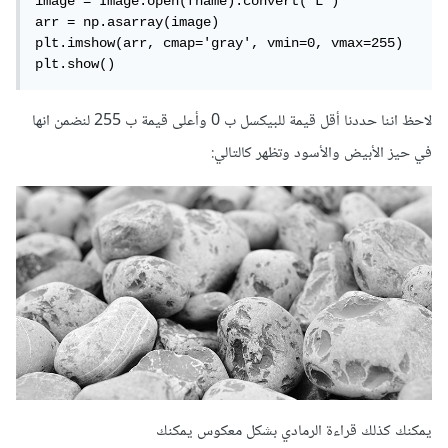
image = Image.open(fname).convert("L")

arr = np.asarray(image)

plt.imshow(arr, cmap='gray', vmin=0, vmax=255)

plt.show()
لاحظ اننا حددنا أقل قيمة للبيكسل ب 0 وأعلى قيمة ب 255 لنضمن انها
في حيز الأبيض والأسود وتظهر كالتالي:
يمكنك كذلك قراءة الرمادي بشكل معكوس يمكنك