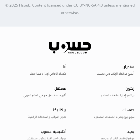
© 2025
Hsoub
.
Content licensed under
CC BY-NC-SA 4.0
unless mentioned
otherwise.