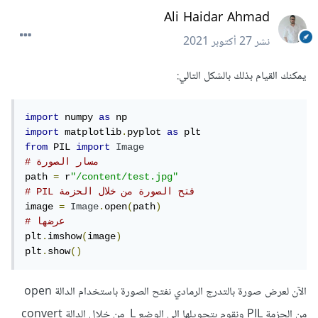
Ali Haidar Ahmad
نشر
27 أكتوبر 2021
يمكنك القيام بذلك بالشكل التالي:
import
 numpy 
as
import
 matplotlib
.
pyplot 
as
from
 PIL 
import
Image
# مسار الصورة
path 
=
 r
"/content/test.jpg"
# PIL فتح الصورة من خلال الحزمة
image 
=
Image
.
open
(
path
)
# عرضها
plt
.
imshow
(
image
)
plt
.
show
()
الآن لعرض صورة بالتدرج الرمادي نفتح الصورة باستخدام الدالة open
من الحزمة PIL ونقوم بتحويلها إلى الوضع L من خلال الدالة convert