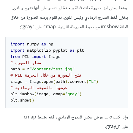
وهذا يعني أنها صورة ذات قناة واحدة أي تفسر على أنها تدرج رمادي.
يخزن فقط التدرج الرمادي وليس اللون. ثم نقوم برسم الصورة من خلال
الدالة imshow مع ضبط الخريطة اللونية cmap على "gray":
import
 numpy 
as
import
 matplotlib
.
pyplot 
as
from
 PIL 
import
Image
# مسار الصورة
path 
=
 r
"/content/test.jpg"
# PIL فتح الصورة من خلال الحزمة
image 
=
Image
.
open
(
path
).
convert
(
"L"
)
# عرضها بالصيغة الرمادية
plt
.
imshow
(
image
,
 cmap
=
'gray'
)
plt
.
show
()
وإذا كنت تريد عرض عكس التدرج الرمادي ، فقم بضبط cmap
على gray_r.