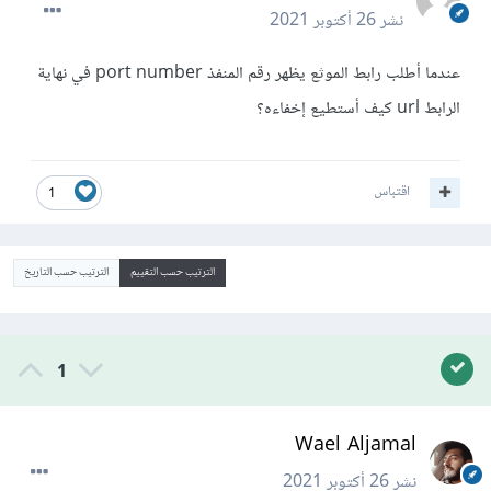
نشر
26 أكتوبر 2021
عندما أطلب رابط الموثع يظهر رقم المنفذ port number في نهاية
الرابط url كيف أستطيع إخفاءه؟
اقتباس
1
الترتيب حسب التقييم
الترتيب حسب التاريخ
1
Wael Aljamal
نشر
26 أكتوبر 2021