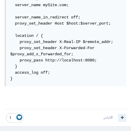
  server_name mySite.com;

  server_name_in_redirect off;

  proxy_set_header Host $host:$server_port;

  location / {

    proxy_set_header X-Real-IP $remote_addr;

    proxy_set_header X-Forwarded-For 
$proxy_add_x_forwarded_for;

    proxy_pass http://localhost:8080;

  }

  access_log off;

}
اقتباس
1