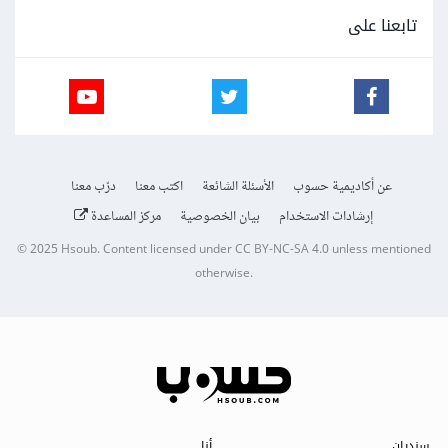
تابعنا على
عن أكاديمية حسوب
الأسئلة الشائعة
اكتب معنا
درّب معنا
إرشادات الاستخدام
بيان الخصوصية
مركز المساعدة
© 2025
Hsoub
.
Content licensed under
CC BY-NC-SA 4.0
unless mentioned
otherwise.