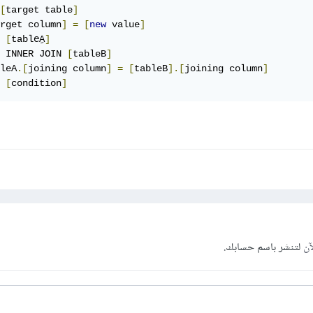
[
target table
]
rget column
]
=
[
new
 value
]
 
[
table
A
]
 INNER JOIN 
[
tableB
]
leA
.[
joining column
]
=
[
tableB
].[
joining column
]
 
[
condition
]
آن
لتنشر باسم حسابك.