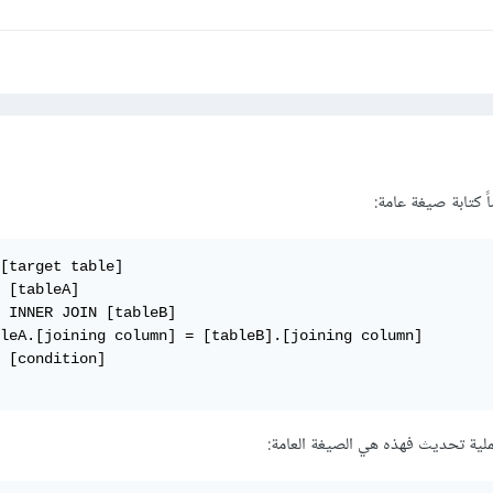
اً كتابة صيغة عامة:
[target table] 

 [tableA]  

 INNER JOIN [tableB]  

leA.[joining column] = [tableB].[joining column]  

 [condition]  

ملية تحديث فهذه هي الصيغة العامة: