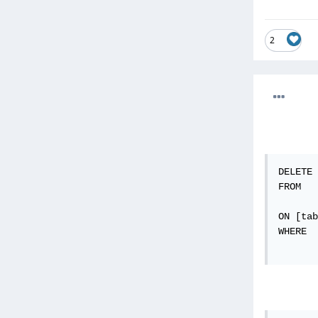
2
DELETE 
FROM   
       
ON [tab
WHERE  