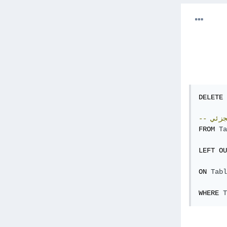
DELETE 
جزئي
--
FROM 
Ta
LEFT OU
ON 
Tabl
WHERE 
T