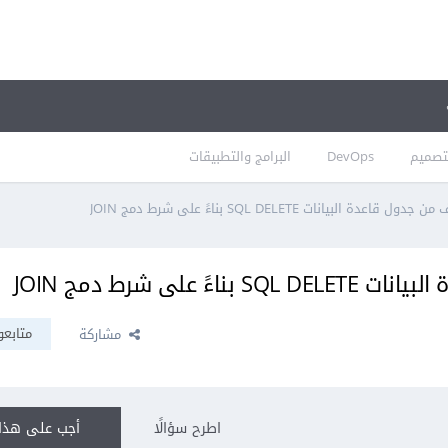
تصميم
DevOps
البرامج والتطبيقات
 البيانات SQL DELETE بناءً على شرط دمج JOIN
لى شرط دمج JOIN
متابعو
مشاركة
اطرح سؤالًا
أجب على هذا 