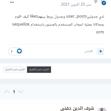
نشر
25 أكتوبر 2021
لدي جدولينuser, posts وجدول يربط بينهمlikes كيف اقوم
بمحاكاة عملية اعجاب المستخدم بالمنشور باستخدام sequelize
orm
اقتباس
1
الترتيب حسب التقييم
الترتيب حسب التاريخ
1
شرف الدين حفني