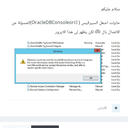
سلام عليكم
حاولت اشغل السيرفيس ( OracleDBConsoleorcl)المسؤلة عن
الاتصال بال db لكن يظهر لى هذا الايرور
اقتباس