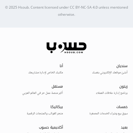
© 2025
Hsoub
.
Content licensed under
CC BY-NC-SA 4.0
unless mentioned
otherwise.