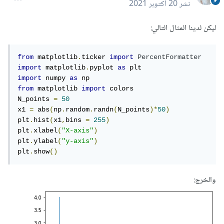
نشر
20 أكتوبر 2021
ليكن لدينا المثال التالي:
from
 matplotlib
.
ticker 
import
PercentFormatter
import
 matplotlib
.
pyplot 
as
import
 numpy 
as
from
 matplotlib 
import
 colors

N_points 
=
50
x1 
=
 abs
(
np
.
random
.
randn
(
N_points
)*
50
)
plt
.
hist
(
x1
,
bins 
=
255
)
plt
.
xlabel
(
"X-axis"
)
plt
.
ylabel
(
"y-axis"
)
plt
.
show
()
والخرج: