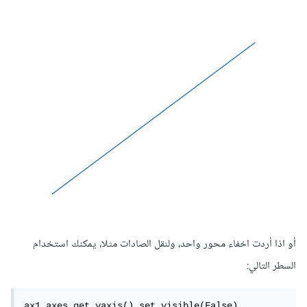
أو اذا أردت اخفاء محور واحد، ولنقل الصادات مثلا، يمكنك استخدام
السطر التالي:
ax1.axes.get_yaxis().set_visible(False)