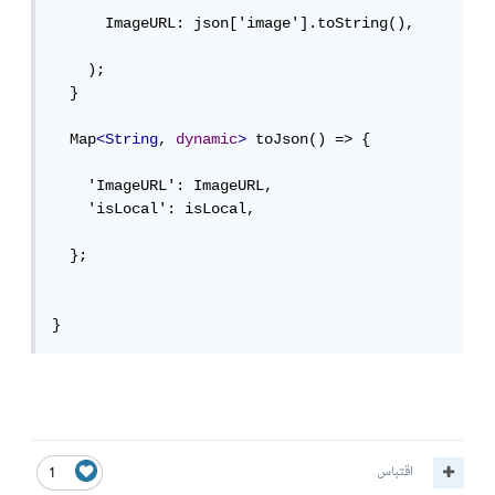
      ImageURL: json['image'].toString(),

    );

  }

  Map
<String
, 
dynamic
>
 toJson() => {

    'ImageURL': ImageURL,

    'isLocal': isLocal,

  };

}
اقتباس
1