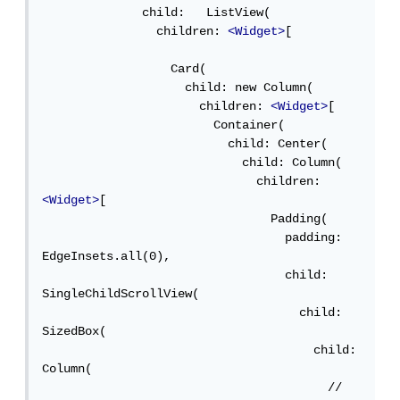
              child:   ListView(

                children: 
<Widget>
[

                  Card(

                    child: new Column(

                      children: 
<Widget>
[

                        Container(

                          child: Center(

                            child: Column(

                              children: 
<Widget>
[

                                Padding(

                                  padding: 
EdgeInsets.all(0),

                                  child: 
SingleChildScrollView(

                                    child: 
SizedBox(

                                      child: 
Column(

                                        //  