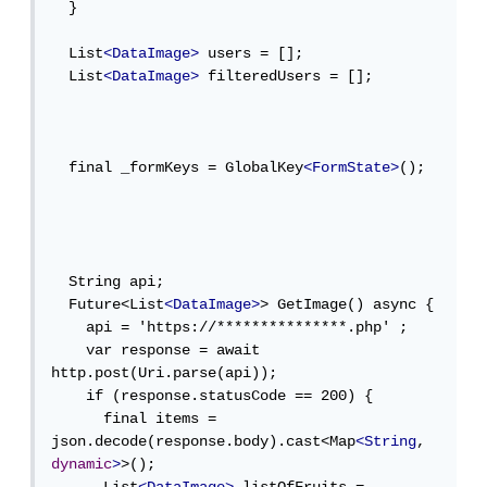
  }

  List
<DataImage>
 users = [];

  List
<DataImage>
 filteredUsers = [];

  final _formKeys = GlobalKey
<FormState>
();

  String api;

  Future<List
<DataImage>
> GetImage() async {

    api = 'https://***************.php' ;

    var response = await 
http.post(Uri.parse(api));

    if (response.statusCode == 200) {

      final items = 
json.decode(response.body).cast<Map
<String
, 
dynamic
>
>();
