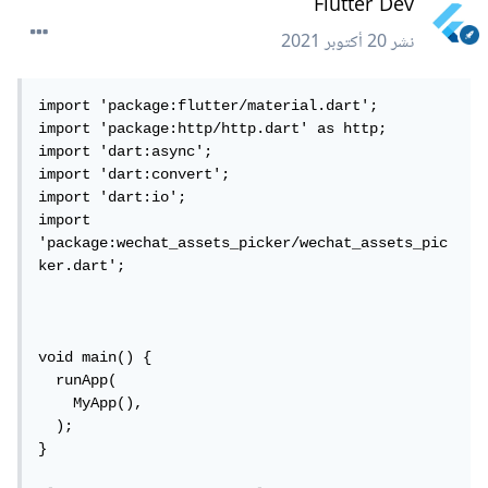
Flutter Dev
هكذا يكون لنا متغير عام يضبط عدد الصور.
نشر
20 أكتوبر 2021
import 'package:flutter/material.dart';

import 'package:http/http.dart' as http;

import 'dart:async';

import 'dart:convert';

import 'dart:io';

import 
'package:wechat_assets_picker/wechat_assets_pic
ker.dart';

void main() {

  runApp(

    MyApp(),

  );

}
