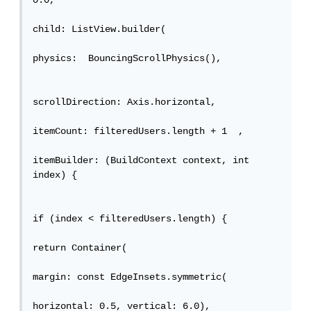
0.0,

child: ListView.builder(

physics:  BouncingScrollPhysics(),

scrollDirection: Axis.horizontal,

itemCount: filteredUsers.length + 1  ,

itemBuilder: (BuildContext context, int 
index) {

if (index < filteredUsers.length) {

return Container(

margin: const EdgeInsets.symmetric(

horizontal: 0.5, vertical: 6.0),
