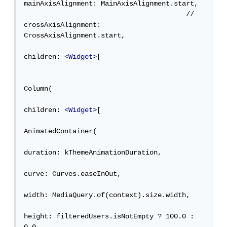
mainAxisAlignment: MainAxisAlignment.start,

                                        //   
crossAxisAlignment: 
CrossAxisAlignment.start,

children: 
<Widget>
[

Column(

children: 
<Widget>
[

AnimatedContainer(

duration: kThemeAnimationDuration,

curve: Curves.easeInOut,

width: MediaQuery.of(context).size.width,

height: filteredUsers.isNotEmpty ? 100.0 : 