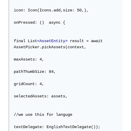
icon: Icon(Icons.add,size: 50,),

onPressed: ()  async {

final List
<AssetEntity>
 result = await 
AssetPicker.pickAssets(context,

maxAssets: 4,

pathThumbSize: 84,

gridCount: 4,

selectedAssets: assets,

//we use this for languge

textDelegate: EnglishTextDelegate());
