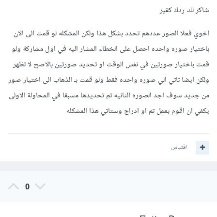
شاكر لك ردك كقير
      final items = 
json.decode(response.body).cast<Map
<String
, 
dynamic
>
>();

اخوي فعلا الصور عددهم تحدد بشكل هذا ولكن المشكله لو قمت الى الان
      List
<DataImage>
 listOfFruits = 
باختيار صوره واحده احصل على الخطاء المشار اليه في اول مشاركة ولو
items.map
<DataImage>
((json) {

        return DataImage.fromJson(json);

قمت باختيار صورتين في نفس الوقت او تحديد صورتين بالاصح لا تظهر
      }).toList();

ولكن ايضا تاتي الي صوره واحده فقط ولو قمت بـ الذهاب الى اختيار صور
        imagesCounter = 
من جديد سوف اجد الصوره الثانيه تم تحديدها مسبقا في المحاولة الاولى
listOfFruits.length; // هنا

يكفي ان اقوم بعمل تم او ادراج وستاتي هذا المشكله
      return listOfFruits;

}
اقتباس
ثم نمرر للدالة التي تسمح للمستخدم بجلب الصور من الاستديو عدد
الصور التي من الممكن إضافتها، وهي 4 ناقص التي تم تحميلها فعليا
0
maxAssets: 4 - imagesCounter,