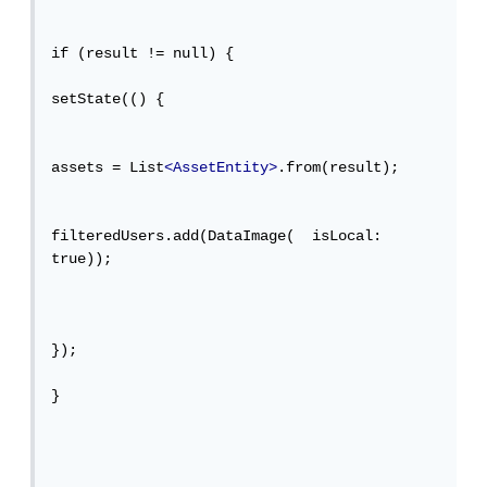
if (result != null) {

setState(() {

assets = List
<AssetEntity>
.from(result);

filteredUsers.add(DataImage(  isLocal: 
true));

});

}
