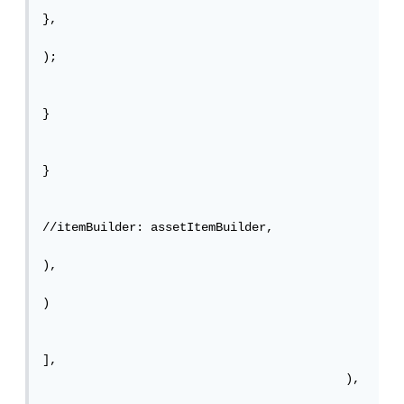
},

);

}

}

//itemBuilder: assetItemBuilder,

),

)

],

                                          ),
