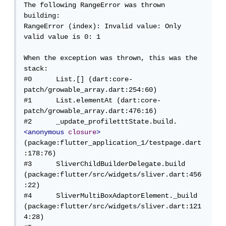
The following RangeError was thrown 
building:

RangeError (index): Invalid value: Only 
valid value is 0: 1

When the exception was thrown, this was the 
stack: 

#0      List.[] (dart:core-
patch/growable_array.dart:254:60)

#1      List.elementAt (dart:core-
patch/growable_array.dart:476:16)

#2      _update_profiletttState.build.
<anonymous
closure
>
(package:flutter_application_1/testpage.dart
:178:76)

#3      SliverChildBuilderDelegate.build 
(package:flutter/src/widgets/sliver.dart:456
:22)

#4      SliverMultiBoxAdaptorElement._build 
(package:flutter/src/widgets/sliver.dart:121
4:28)
