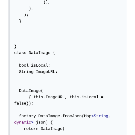
            )),

      ),

    );

  }

}

class DataImage {

  bool isLocal;

  String ImageURL;

  DataImage(

      { this.ImageURL, this.isLocal = 
false});

  factory DataImage.fromJson(Map
<String
, 
dynamic
>
 json) {

    return DataImage(
