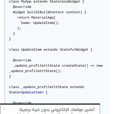
class MyApp extends StatelessWidget {

  @override

  Widget build(BuildContext context) {

    return MaterialApp(

      home: UpdateItem(),

    );

  }

}

class UpdateItem extends StatefulWidget {

  @override

  _update_profiletttState createState() => new 
_update_profiletttState();

}

class _update_profiletttState extends 
State
<UpdateItem>
 {

  @override

  void initState() {

    super.initState();
