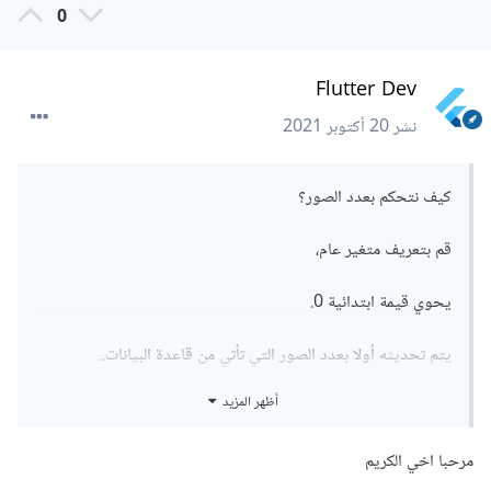
0
Flutter Dev
نشر
20 أكتوبر 2021
كيف نتحكم بعدد الصور؟
قم بتعريف متغير عام،
يحوي قيمة ابتدائية 0.
يتم تحديثه أولا بعدد الصور التي تأتي من قاعدة البيانات..
أظهر المزيد
imagesCounter = 0

مرحبا اخي الكريم
if (response.statusCode == 200) {
