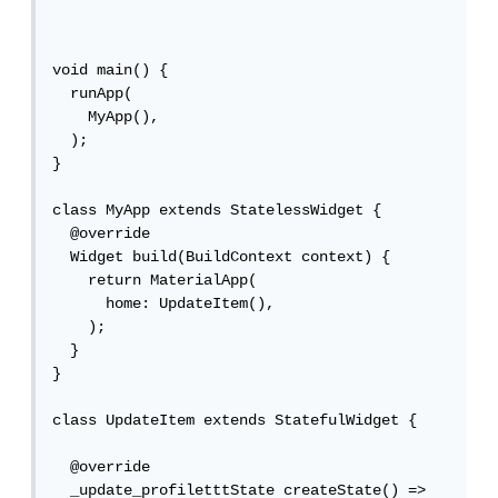
void main() {

  runApp(

    MyApp(),

  );

}

class MyApp extends StatelessWidget {

  @override

  Widget build(BuildContext context) {

    return MaterialApp(

      home: UpdateItem(),

    );

  }

}

class UpdateItem extends StatefulWidget {

  @override

  _update_profiletttState createState() => 