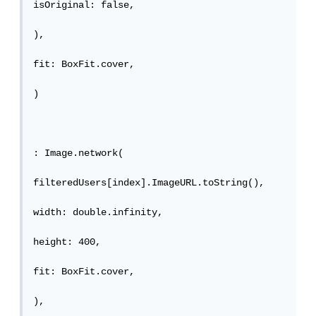
isOriginal: false,

),

fit: BoxFit.cover,

)

: Image.network(

filteredUsers[index].ImageURL.toString(),

width: double.infinity,

height: 400,

fit: BoxFit.cover,

),
