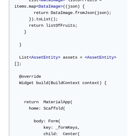
      List
<DataImage>
 listOfFruits = 
items.map
<DataImage>
((json) {

        return DataImage.fromJson(json);

      }).toList();

      return listOfFruits;

    }

  }

  List
<AssetEntity>
 assets = 
<AssetEntity>
[];

  @override

  Widget build(BuildContext context) {

    return  MaterialApp(

      home: Scaffold(

        body: Form(

            key: _formKeys,

            child:  Center(
