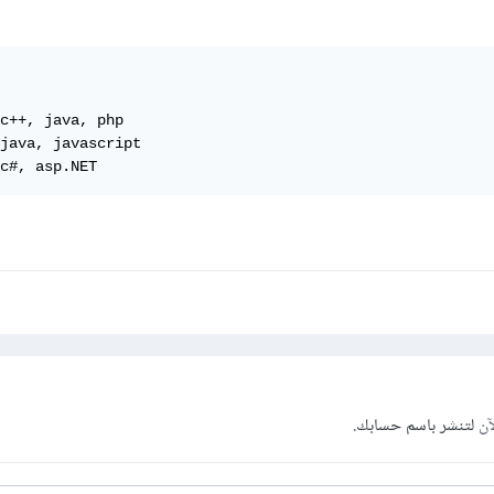
c++, java, php

java, javascript

c#, asp.NET
آن
لتنشر باسم حسابك.