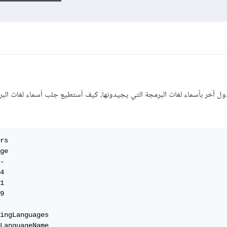
خر بأسماء لغات البرمجة التي يجيدونها، كيف أستطيع جلب أسماء لغات البر
rs

ge

-

4

1

9

ingLanguages

LanguageName
