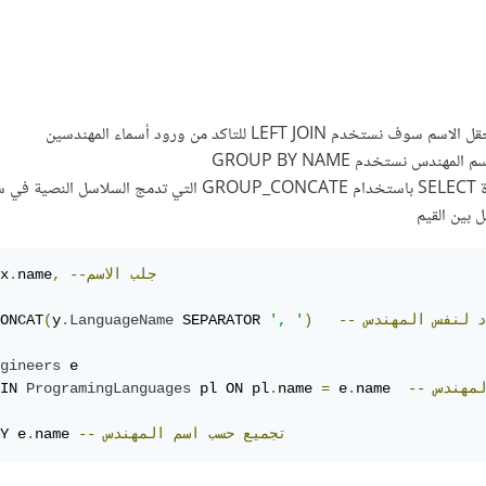
م LEFT JOIN للتاكد من ورود أسماء المهندسين
ندس نستخدم GROUP BY NAME
عمل تجميع ضمن عبارة SELECT باستخدام GROUP_CONCATE التي تدمج السلا
بين القيم
--جلب
الاسم
,
name
.
x
د
لنفس
المهندس
--
)
', '
 SEPARATOR 
LanguageName
.
y
(
ONCAT
gineers
 e

لمهندس
--
name  
.
 e
=
name 
.
 pl ON pl
ProgramingLanguages
IN 
تجميع
حسب
اسم
المهندس
--
name 
.
Y e