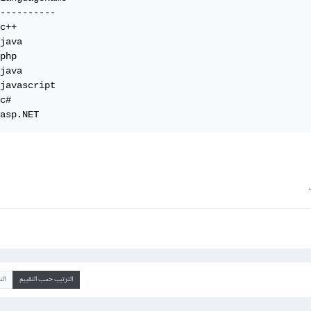
----------

c++

java

php

java

javascript

c#

asp.NET
الترتيب حسب التقييم
ال