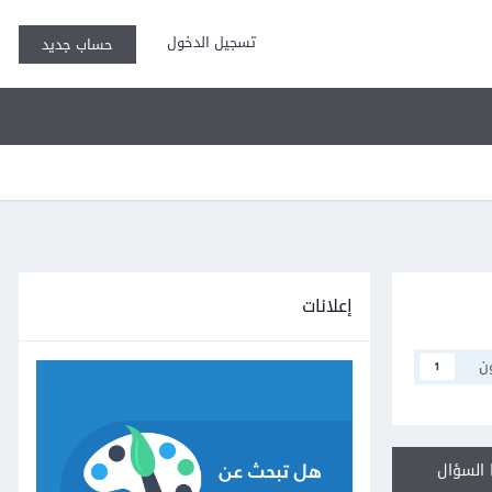
تسجيل الدخول
حساب جديد
إعلانات
ن
1
السؤال