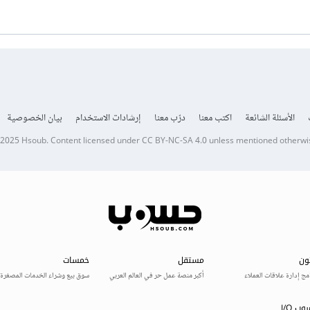
الأسئلة الشائعة
اكتب معنا
درّب معنا
إرشادات الاستخدام
بيان الخصوصية
 2025
Hsoub
.
Content licensed under
CC BY-NC-SA 4.0
unless mentioned otherwi