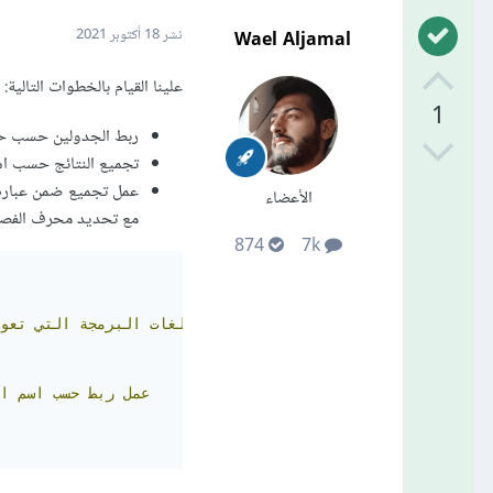
Wael Aljamal
نشر
18 أكتوبر 2021
علينا القيام بالخطوات التالية:
1
ربط الجدولين حسب حقل الاسم سوف نستخد
تجميع النتائج حسب اسم المه
الأعضاء
مع تحديد محرف الفصل 
874
7k
دمج
أسماء
لغات
البرمجة
التي
تعو
عمل
ربط
حسب
اسم
ا