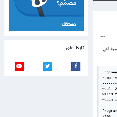
تابعنا على
مجة التي
Enginee
Name  A
-------
wael  2
walid 2
wasim 1
Program
Name   