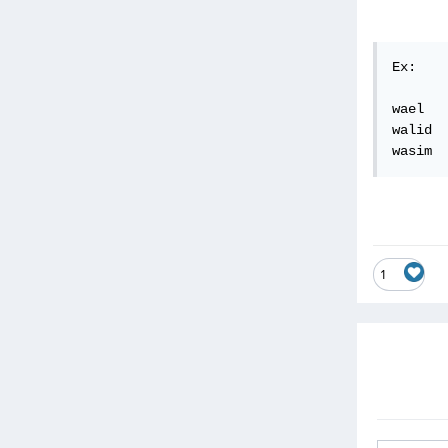
Ex: 

wael   
walid  
wasim  
1