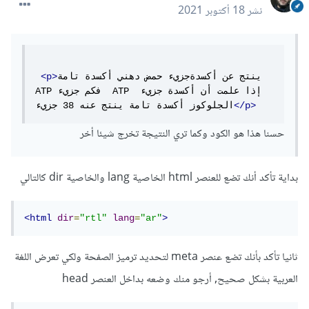
نشر
18 أكتوبر 2021
ينتج عن أكسدةجزيء حمض دهني أكسدة تامة 
<p>
ATP فكم جزيء  ATP إذا علمت أن أكسدة جزيء 
</p>
الجلوكوز أكسدة تامة ينتج عنه 38 جزيء
حسنا هذا هو الكود وكما تري النتيجة تخرج شيئا أخر
بداية تأكد أنك تضع للعنصر html الخاصية lang والخاصية dir كالتالي
<html
dir
=
"rtl"
lang
=
"ar"
>
ثانيا تأكد بأنك تضع عنصر meta لتحديد ترميز الصفحة ولكي تعرض اللغة
العربية بشكل صحيح, أرجو منك وضعه بداخل العنصر head