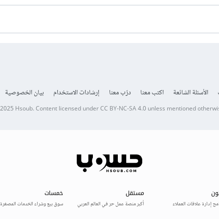
الأسئلة الشائعة
اكتب معنا
درّب معنا
إرشادات الاستخدام
بيان الخصوصية
 2025
Hsoub
.
Content licensed under
CC BY-NC-SA 4.0
unless mentioned otherwi