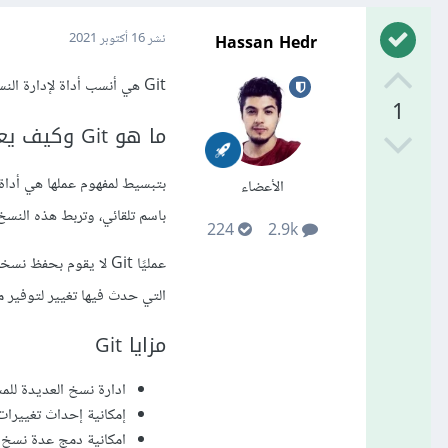
Hassan Hedr
نشر
16 أكتوبر 2021
Git هي أنسب أداة لإدارة النسخ وخصوصا في المشاريع البرمجية،
1
ما هو Git وكيف يعمل
بتبسيط لمفهوم عملها هي أدا
الأعضاء
باسم تلقائي، وتربط هذه الن
224
2.9k
عمليًا Git لا يقوم ب
التي حدث فيها تغيير لتوفير 
مزايا Git
ادارة نسخ العديدة لل
إمكانية إحداث تغييرا
امكانية دمج عدة نسخ