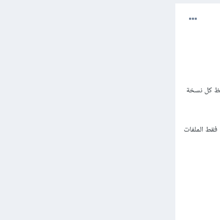
فظ كل نسخة
ن فقط الملفات