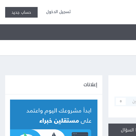
تسجيل الدخول
حساب جديد
إعلانات
ن
0
السؤال