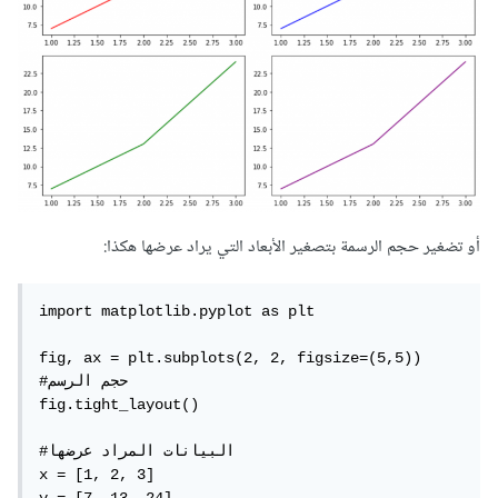
أو تضغير حجم الرسمة بتصغير الأبعاد التي يراد عرضها هكذا:
import matplotlib.pyplot as plt

fig, ax = plt.subplots(2, 2, figsize=(5,5)) 
#حجم الرسم

fig.tight_layout()

#البيانات المراد عرضها

x = [1, 2, 3]

y = [7, 13, 24]
