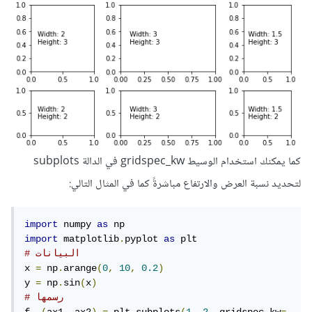
كما يمكنك استخدام الوسيط gridspec_kw في الدالة subplots
لتحديد نسبة العرض والارتفاع مباشرةً كما في المثال التالي:
import
 numpy 
as
import
 matplotlib
.
pyplot 
as
# البيانات
x 
=
 np
.
arange
(
0
,
10
,
0.2
)
y 
=
 np
.
sin
(
x
)
# رسمها