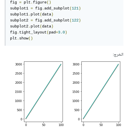
fig 
=
 plt
.
figure
()
subplot1 
=
 fig
.
add_subplot
(
121
)
subplot1
.
plot
(
data
)
subplot2 
=
 fig
.
add_subplot
(
122
)
subplot2
.
plot
(
data
)
fig
.
tight_layout
(
pad
=
3.0
)
plt
.
show
()
الخرج: