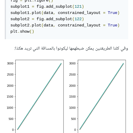
fig 
=
 plt
.
figure
()
subplot1 
=
 fig
.
add_subplot
(
121
)
subplot1
.
plot
(
data
,
 constrained_layout 
=
True
)
subplot2 
=
 fig
.
add_subplot
(
122
)
subplot2
.
plot
(
data
,
 constrained_layout 
=
True
)
plt
.
show
()
وفي كلتا الطريقتين يمكن ضبطهمها ليكونوا بالمسافة التي تريد هكذا: