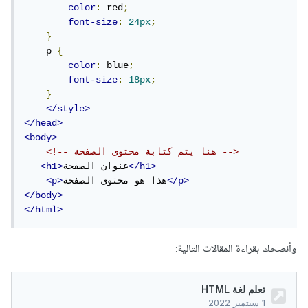
color
:
 red
;
font-size
:
24px
;
}
    p 
{
color
:
 blue
;
font-size
:
18px
;
}
</style>
</head>
<body>
<!-- هنا يتم كتابة محتوى الصفحة -->
</h1>
عنوان الصفحة
<h1>
</p>
هذا هو محتوى الصفحة
<p>
</body>
</html>
وأنصحك بقراءة المقالات التالية: