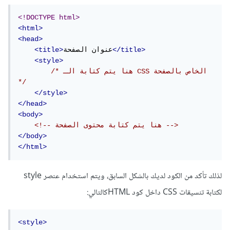
<!DOCTYPE html>
<html>
<head>
</title>
عنوان الصفحة
<title>
<style>
/* هنا يتم كتابة الـ CSS الخاص بالصفحة 
*/
</style>
</head>
<body>
<!-- هنا يتم كتابة محتوى الصفحة -->
</body>
</html>
لذلك تأكد من الكود لديك بالشكل السابق، ويتم استخدام عنصر style
لكتابة تنسيقات CSS داخل كود HTMLكالتالي:
<style>