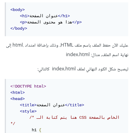
<body>
</h1>
عنوان الصفحة
<h1>
</p>
هذا هو محتوى الصفحة
<p>
</body>
عليك الآن حفظ الملف باسم ملف HTML، وذلك بإضافة امتداد .html إلى
نهاية اسم الملف، مثال: index.html
ليصبح شكل الكود النهائي لملف index.html كالتالي:
<!DOCTYPE html>
<html>
<head>
</title>
عنوان الصفحة
<title>
<style>
/* هنا يتم كتابة الـ CSS الخاص بالصفحة 
*/
         h1 
{