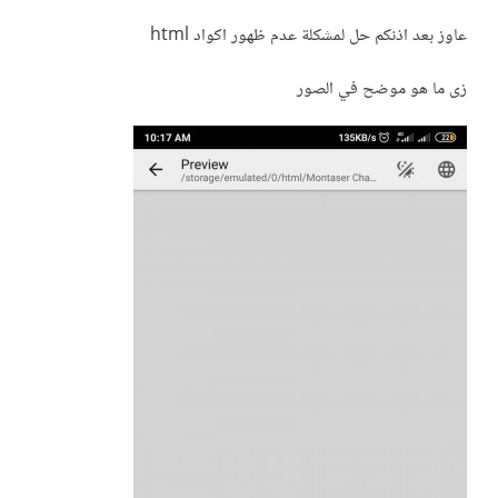
عاوز بعد اذنكم حل لمشكلة عدم ظهور اكواد html
زى ما هو موضح في الصور