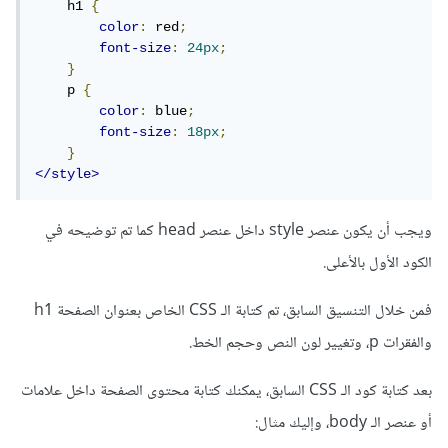
    h1 
{
color
:
 red
;
font-size
:
24px
;
}
    p 
{
color
:
 blue
;
font-size
:
18px
;
}
</style>
ويجب أن يكون عنصر style داخل عنصر head كما تم توضيحه في
الكود الأول بالأعلى.
فمن خلال التنسيق السابق، تم كتابة الـ CSS الخاص بعنوان الصفحة h1
والفقرات p، وتغيير لون النص وحجم الخط.
بعد كتابة كود الـ CSS السابق، يمكنك كتابة محتوى الصفحة داخل علامات
أو عنصر الـ body، وإليك مثال: