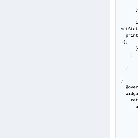
      }
      i
setStat
  print
});

      }
    }

  }

}

  @over
  Widge
    ret
      a
       
       
       