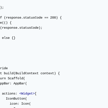
);

f (response.statusCode == 200) {

e(() {

(response.statusCode);

 else {}

ride

t build(BuildContext context) {

urn Scaffold(

ppBar: AppBar(

 actions: 
<Widget>
[

   IconButton(

     icon: Icon(
