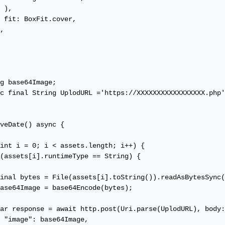
 ),

 fit: BoxFit.cover,

,

g base64Image;

c final String UplodURL ='https://XXXXXXXXXXXXXXXXX.php'
veDate() async {

int i = 0; i < assets.length; i++) {

(assets[i].runtimeType == String) {

inal bytes = File(assets[i].toString()).readAsBytesSync(
ase64Image = base64Encode(bytes);

ar response = await http.post(Uri.parse(UplodURL), body:
 "image": base64Image,
