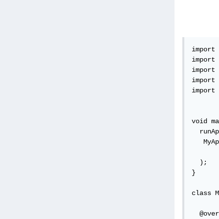
import 
import 
import 
import 
import 
void ma
  runAp
   MyAp
  );

}

class M
  @over