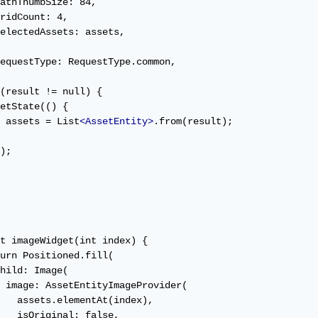
athThumbSize: 84,

ridCount: 4,

electedAssets: assets,

equestType: RequestType.common,

(result != null) {

etState(() {

 assets = List
<AssetEntity>
.from(result);

);

t imageWidget(int index) {

urn Positioned.fill(

hild: Image(

 image: AssetEntityImageProvider(

   assets.elementAt(index),

   isOriginal: false,
