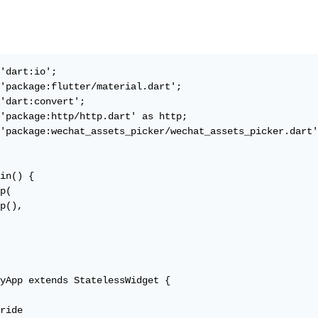
'dart:io';

'package:flutter/material.dart';

'dart:convert';

'package:http/http.dart' as http;

'package:wechat_assets_picker/wechat_assets_picker.dart'
in() {

p(

p(),

yApp extends StatelessWidget {

ride
