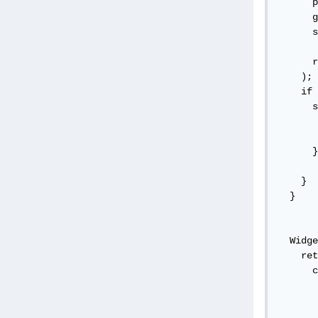
      p
      g
      s
      r
    );

    if 
      s
       
      }
    }

  }

  Widge
    ret
      c
       
       
       