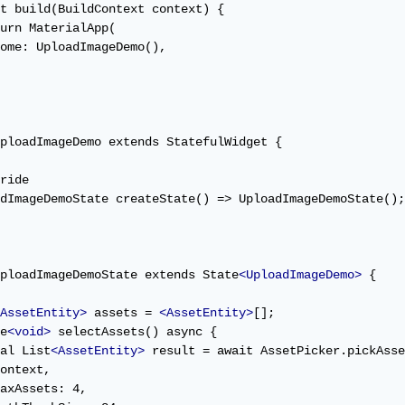
t build(BuildContext context) {

urn MaterialApp(

ome: UploadImageDemo(),

ploadImageDemo extends StatefulWidget {

ride

dImageDemoState createState() => UploadImageDemoState();

ploadImageDemoState extends State
<UploadImageDemo>
 {

AssetEntity>
 assets = 
<AssetEntity>
[];

e
<void>
 selectAssets() async {

al List
<AssetEntity>
 result = await AssetPicker.pickAsse
ontext,

axAssets: 4,
