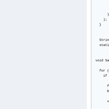
       
       
      )
    );

  }

  Strin
  stati
void Sa
  for (
    if 
      f
      b
      v
       