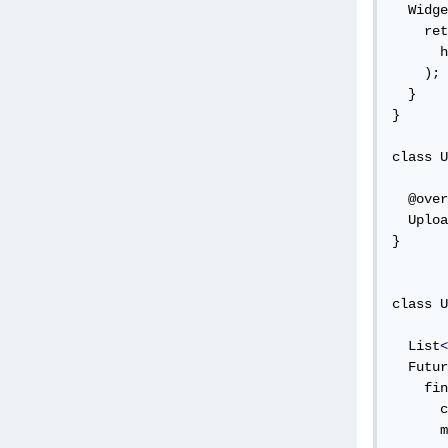
  Widge
    ret
      h
    );

  }

}

class U
  @over
  Uploa
}

class U
  List
<
  Futur
    fin
      c
      m