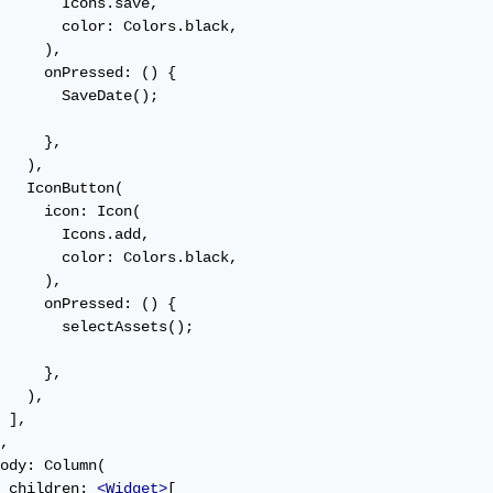
       Icons.save,

       color: Colors.black,

     ),

     onPressed: () {

       SaveDate();

     },

   ),

   IconButton(

     icon: Icon(

       Icons.add,

       color: Colors.black,

     ),

     onPressed: () {

       selectAssets();

     },

   ),

 ],

,

ody: Column(

 children: 
<Widget>
[
