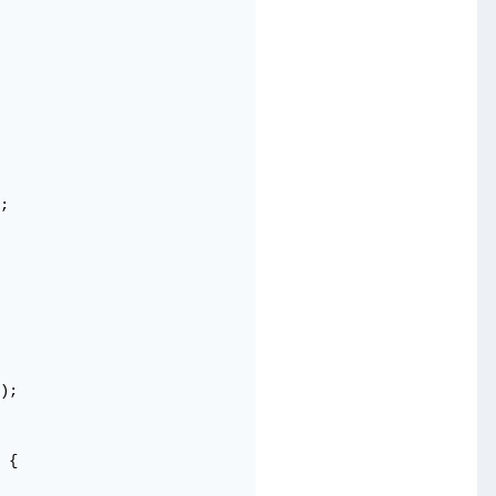
;

);

 {
