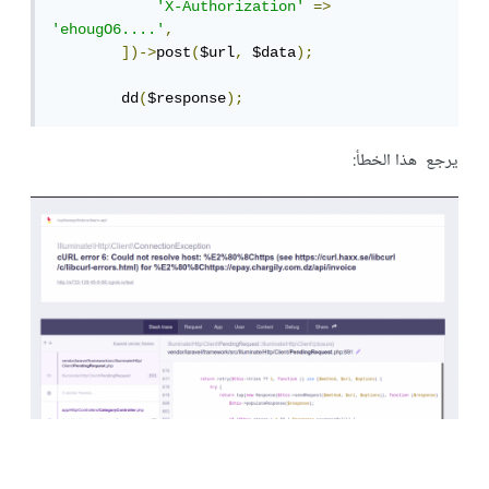
'X-Authorization'
=>
'ehougO6....'
,
])->
post
(
$url
,
 $data
);
        dd
(
$response
);
يرجع هذا الخطأ: