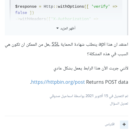
$response 
=
Http
::
withOptions
([
'verify'
=>
false
])
->
withHeaders
([
'X-Authorization'
=>
'ehougO6....'
])
أظهر المزيد
->
post
(
$url
,
 $data
);
اعتقد ان هذا api يتطلب شهادة الحماية
SSL
,هل من الممكن ان تكون هي
السبب في هذه المشكلة؟
لأنني جربت الأن هذا الرابط يعمل بشكل عادي
https://httpbin.org/post
Returns POST data.
تم التعديل في
15 أكتوبر 2021
بواسطة اسماعيل صدوقي
تعديل السؤال
اقتباس