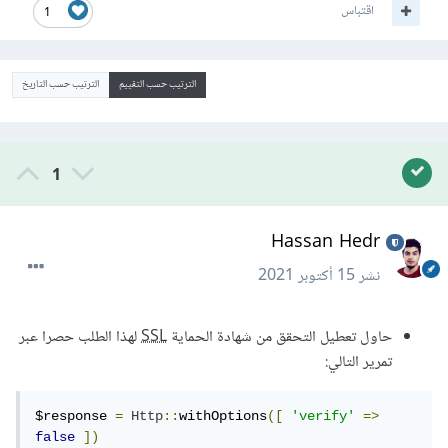
اقتباس
1
الترتيب حسب التقييم
الترتيب حسب التاريخ
1
Hassan Hedr
نشر
15 أكتوبر 2021
حاول تعطيل التحقق من شهادة الحماية
SSL
لهذا الطلب حصرا عبر
تمرير التالي:
$response 
=
Http
::
withOptions
([
'verify'
=>
false
])