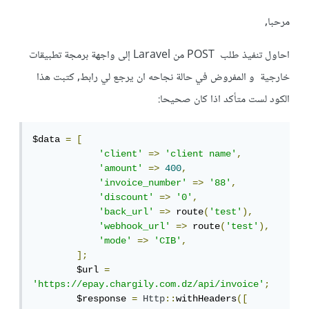
مرحبا,
احاول تنفيذ طلب POST من Laravel إلى واجهة برمجة تطبيقات
خارجية و المفروض في حالة نجاحه ان يرجع لي رابط, كتبت هذا
الكود لست متأكد اذا كان صحيحا:
$data 
=
[
'client‌'
=>
'client‌ ‌name'
,
'amount‌'
=>
400
,
'invoice_number‌'
=>
'88'
,
'discount‌'
=>
'0'
,
'back_url‌'
=>
 route
(
'test'
),
'webhook_url‌'
=>
 route
(
'test'
),
'mode‌'
=>
'CIB'
,
];
        $url 
=
'‌https://epay.chargily.com.dz/api/invoice'
;
        $response 
=
Http
::
withHeaders
([