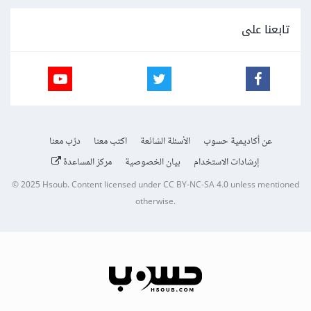
تابعنا على
عن أكاديمية حسوب
الأسئلة الشائعة
اكتب معنا
درّب معنا
إرشادات الاستخدام
بيان الخصوصية
مركز المساعدة
© 2025
Hsoub
.
Content licensed under
CC BY-NC-SA 4.0
unless mentioned
otherwise.