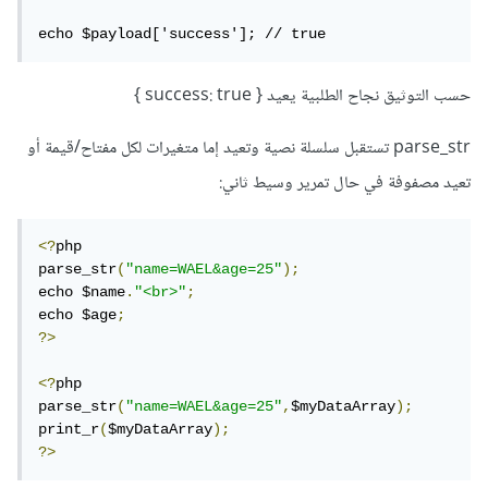
حسب التوثيق نجاح الطلبية يعيد { success: true }
parse_str تستقبل سلسلة نصية وتعيد إما متغيرات لكل مفتاح/قيمة أو
تعيد مصفوفة في حال تمرير وسيط ثاني:
<?
php

parse_str
(
"name=WAEL&age=25"
);
echo $name
.
"<br>"
;
echo $age
;
?>
<?
php

parse_str
(
"name=WAEL&age=25"
,
$myDataArray
);
print_r
(
$myDataArray
);
?>