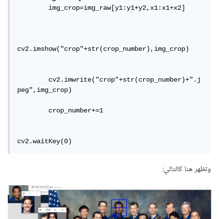
	img_crop=img_raw[y1:y1+y2,x1:x1+x2]

cv2.imshow("crop"+str(crop_number),img_crop)

	cv2.imwrite("crop"+str(crop_number)+".j
peg",img_crop)

	crop_number+=1

cv2.waitKey(0)
وتظهر هنا كالتالي: