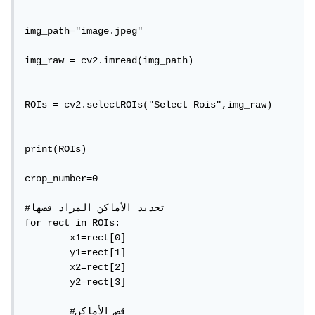
img_path="image.jpeg"

img_raw = cv2.imread(img_path)

ROIs = cv2.selectROIs("Select Rois",img_raw)

print(ROIs)

crop_number=0 

#تحديد الأماكن المراد قصها

for rect in ROIs:

	x1=rect[0]

	y1=rect[1]

	x2=rect[2]

	y2=rect[3]

        #قص الأماكن 
