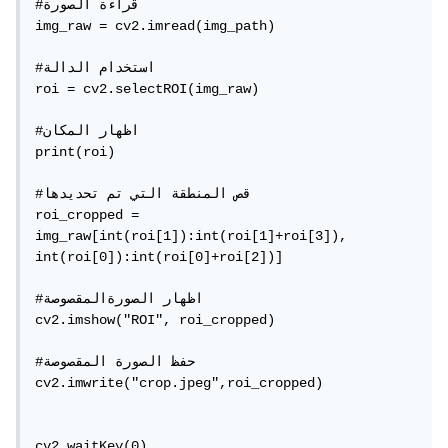
#قراءة الصورة

img_raw = cv2.imread(img_path)

#استخدام الدالة

roi = cv2.selectROI(img_raw)

#اظهار المكان

print(roi)

#قص المنطقة التي تم تحديدها

roi_cropped = 
img_raw[int(roi[1]):int(roi[1]+roi[3]), 
int(roi[0]):int(roi[0]+roi[2])]

#اظهار الصورةالمقصوصة

cv2.imshow("ROI", roi_cropped)

#حفظ الصورة المقصوصة

cv2.imwrite("crop.jpeg",roi_cropped)

cv2.waitKey(0)