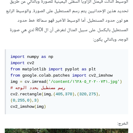
الوسيط الثالث فيمثل الزاويا السفلى اليمينية للصورة وبالتالي عن طريق
تحديد هذين الإحداثيين يتم رسم المستطيل على الصورة. والوسيط الرابع
هو لون حدود المستطيل. أما الوسيط الأخير فهو سماكة خط حدود
المستطيل بالبكسل. على سبيل المثال لنفرض أن ال ROI لدي هي صورة
الوجه، وبالتالي يكون:
import
 numpy 
as
import
from
 matplotlib 
import
 pyplot 
as
from
 google
.
colab
.
patches 
import
 cv2_imshow

img 
=
 cv
.
imread
(
'/content/٢٠٢٠٠٧٣١_١٦٢٨٠٥.jpg'
)
# رسم مستطيل يحدد الوجه
cv2
.
rectangle
(
img
,(
405
,
370
),(
320
,
275
),
(
0
,
255
,
0
),
3
)
cv2_imshow
(
img
)
الخرج: