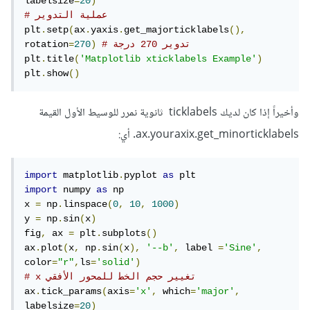
labelsize
=
20
)
# عملية التدوير
plt
.
setp
(
ax
.
yaxis
.
get_majorticklabels
(),
# تدوير 270 درجة
)
270
=
rotation
plt
.
title
(
'Matplotlib xticklabels Example'
)
plt
.
show
()
وأخيراً إذا كان لديك ticklabels ثانوية نمرر للوسيط الأول القيمة
ax.youraxix.get_minorticklabels. أي:
import
 matplotlib
.
pyplot 
as
import
 numpy 
as
 np

x 
=
 np
.
linspace
(
0
,
10
,
1000
)
y 
=
 np
.
sin
(
x
)
fig
,
 ax 
=
 plt
.
subplots
()
ax
.
plot
(
x
,
 np
.
sin
(
x
),
'--b'
,
 label 
=
'Sine'
,
color
=
"r"
,
ls
=
'solid'
)
# x تغيير حجم الخط للمحور الأفقي 
ax
.
tick_params
(
axis
=
'x'
,
 which
=
'major'
,
labelsize
=
20
)