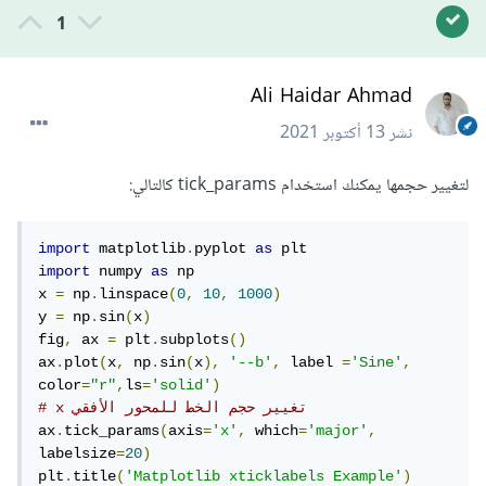
1
Ali Haidar Ahmad
نشر
13 أكتوبر 2021
لتغيير حجمها يمكنك استخدام tick_params كالتالي:
import
 matplotlib
.
pyplot 
as
import
 numpy 
as
 np

x 
=
 np
.
linspace
(
0
,
10
,
1000
)
y 
=
 np
.
sin
(
x
)
fig
,
 ax 
=
 plt
.
subplots
()
ax
.
plot
(
x
,
 np
.
sin
(
x
),
'--b'
,
 label 
=
'Sine'
,
color
=
"r"
,
ls
=
'solid'
)
# x تغيير حجم الخط للمحور الأفقي 
ax
.
tick_params
(
axis
=
'x'
,
 which
=
'major'
,
labelsize
=
20
)
plt
.
title
(
'Matplotlib xticklabels Example'
)