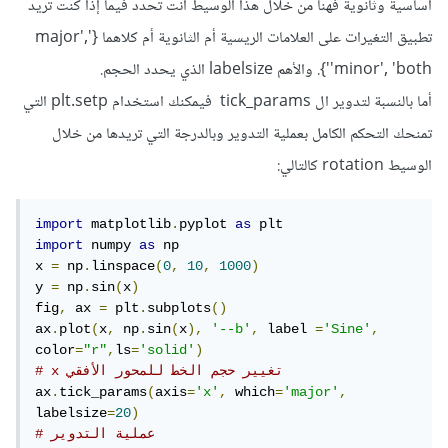
أساسية وثانوية فهنا من خلال هذا الوسيط أنت تحدد فيما إذا كنت تريد
تطبيق التغيرات على العلامات الريسية أم الثانوية أم كلاهما {'major',
'minor', 'both'}. والأهم labelsize الذي يحدد الحجم.
أما بالنسبة لتدوير ال tick_params فيمكنك استخدام plt.setp التي
تمنحك التحكم الكامل بعملية التدوير وبالدرجة التي تريدها من خلال
الوسيط rotation كالتالي:
import
 matplotlib
.
pyplot 
as
import
 numpy 
as
 np

x 
=
 np
.
linspace
(
0
,
10
,
1000
)
y 
=
 np
.
sin
(
x
)
fig
,
 ax 
=
 plt
.
subplots
()
ax
.
plot
(
x
,
 np
.
sin
(
x
),
'--b'
,
 label 
=
'Sine'
,
color
=
"r"
,
ls
=
'solid'
)
# x تغيير حجم الخط للمحور الأفقي 
ax
.
tick_params
(
axis
=
'x'
,
 which
=
'major'
,
labelsize
=
20
)
# عملية التدوير