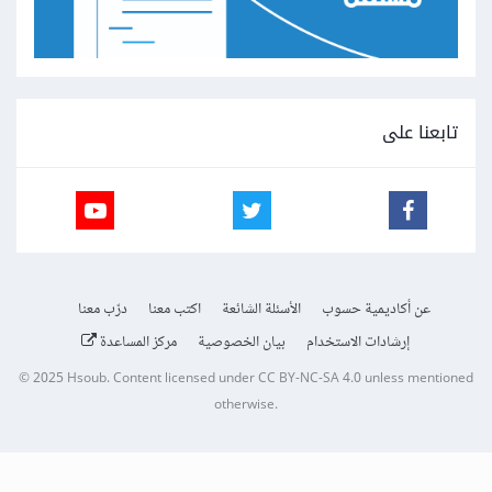
تابعنا على
عن أكاديمية حسوب
الأسئلة الشائعة
اكتب معنا
درّب معنا
إرشادات الاستخدام
بيان الخصوصية
مركز المساعدة
© 2025
Hsoub
.
Content licensed under
CC BY-NC-SA 4.0
unless mentioned
otherwise.