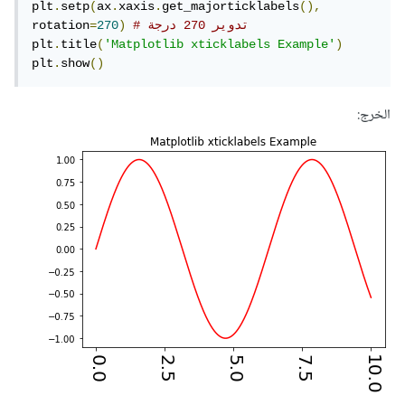
plt
.
setp
(
ax
.
xaxis
.
get_majorticklabels
(),
# تدوير 270 درجة
)
270
=
rotation
plt
.
title
(
'Matplotlib xticklabels Example'
)
plt
.
show
()
الخرج: