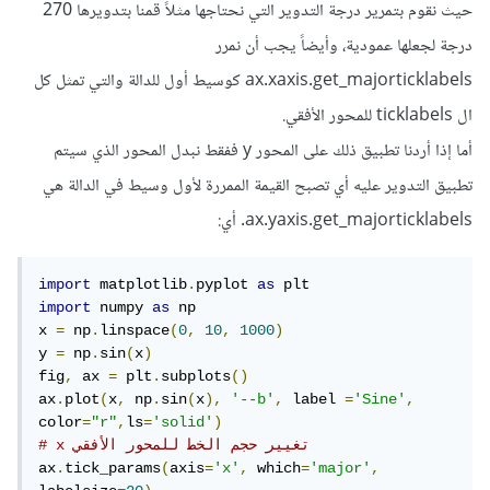
حيث نقوم بتمرير درجة التدوير التي نحتاجها مثلاً قمنا بتدويرها 270
درجة لجعلها عمودية، وأيضاً يجب أن نمرر
ax.xaxis.get_majorticklabels كوسيط أول للدالة والتي تمثل كل
ال ticklabels للمحور الأفقي.
أما إذا أردنا تطبيق ذلك على المحور y ففقط نبدل المحور الذي سيتم
تطبيق التدوير عليه أي تصبح القيمة الممررة لأول وسيط في الدالة هي
ax.yaxis.get_majorticklabels. أي:
import
 matplotlib
.
pyplot 
as
import
 numpy 
as
 np

x 
=
 np
.
linspace
(
0
,
10
,
1000
)
y 
=
 np
.
sin
(
x
)
fig
,
 ax 
=
 plt
.
subplots
()
ax
.
plot
(
x
,
 np
.
sin
(
x
),
'--b'
,
 label 
=
'Sine'
,
color
=
"r"
,
ls
=
'solid'
)
# x تغيير حجم الخط للمحور الأفقي 
ax
.
tick_params
(
axis
=
'x'
,
 which
=
'major'
,