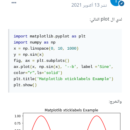
نشر
13 أكتوبر 2021
لدي ال plot التالي:
import
 matplotlib
.
pyplot 
as
import
 numpy 
as
 np

x 
=
 np
.
linspace
(
0
,
10
,
1000
)
y 
=
 np
.
sin
(
x
)
fig
,
 ax 
=
 plt
.
subplots
()
ax
.
plot
(
x
,
 np
.
sin
(
x
),
'--b'
,
 label 
=
'Sine'
,
color
=
"r"
,
ls
=
'solid'
)
plt
.
title
(
'Matplotlib xticklabels Example'
)
plt
.
show
()
والخرج: