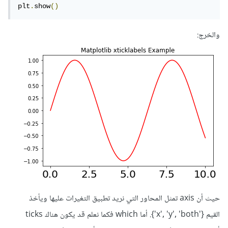
plt
.
show
()
والخرج:
حيث أن axis تمثل المحاور التي نريد تطبيق التغيرات عليها ويأخذ
القيم {'x', 'y', 'both'}. أما which فكما نعلم قد يكون هناك ticks