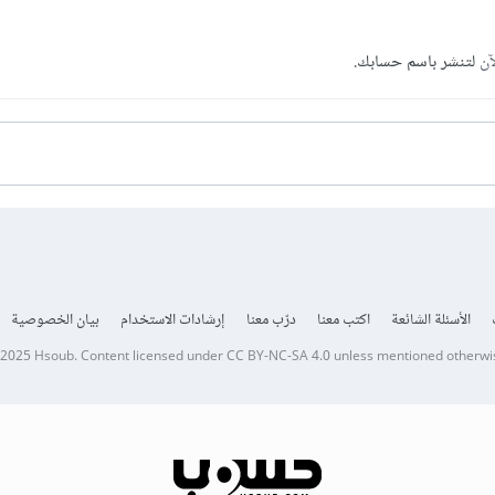
آن
لتنشر باسم حسابك.
الأسئلة الشائعة
اكتب معنا
درّب معنا
إرشادات الاستخدام
بيان الخصوصية
 2025
Hsoub
.
Content licensed under
CC BY-NC-SA 4.0
unless mentioned otherwi