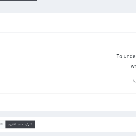
To under
wr
رة
الترتيب حسب التقييم
ال