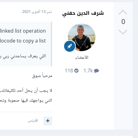
شرف الدين حفني
نشر
13 أكتوبر 2021
0
inked list operation
ocode to copy a list
اللي يعرف يساعدني ربي يو
الأعضاء
118
1.7k
مرحباً شوق
ﻻ يجب أن يحل أحد تكليفاتك, ب
التي يواجهك فيها صعوبة وتح
اقتباس