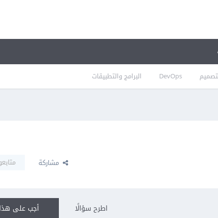
تصميم
DevOps
البرامج والتطبيقات
متابعو
مشاركة
اطرح سؤالًا
أجب على هذا 