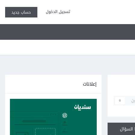
تسجيل الدخول
حساب جديد
إعلانات
ن
0
السؤال