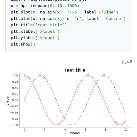
x 
=
 np
.
linspace
(
0
,
10
,
1000
)
plt
.
plot
(
x
,
 np
.
sin
(
x
),
'--b'
,
 label 
=
'Sine'
)
plt
.
plot
(
x
,
 np
.
cos
(
x
),
 c 
=
'r'
,
 label 
=
'Cosine'
)
plt
.
title
(
'test title'
)
plt
.
xlabel
(
'xlabel'
)
plt
.
ylabel
(
'ylabel'
)
plt
.
show
()
الخرج: