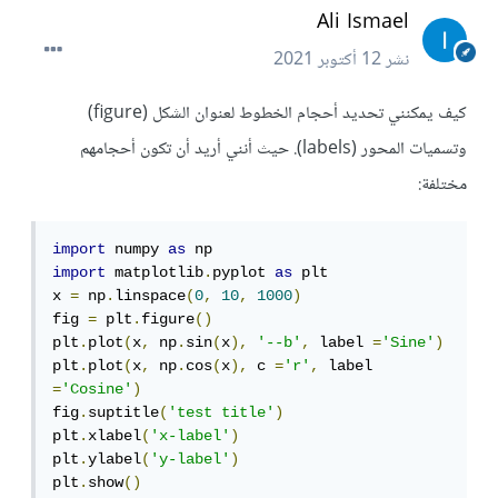
Ali Ismael
نشر
12 أكتوبر 2021
كيف يمكنني تحديد أحجام الخطوط لعنوان الشكل (figure)
وتسميات المحور (labels). حيث أنني أريد أن تكون أحجامهم
مختلفة:
import
 numpy 
as
import
 matplotlib
.
pyplot 
as
 plt

x 
=
 np
.
linspace
(
0
,
10
,
1000
)
fig 
=
 plt
.
figure
()
plt
.
plot
(
x
,
 np
.
sin
(
x
),
'--b'
,
 label 
=
'Sine'
)
plt
.
plot
(
x
,
 np
.
cos
(
x
),
 c 
=
'r'
,
 label 
=
'Cosine'
)
fig
.
suptitle
(
'test title'
)
plt
.
xlabel
(
'x-label'
)
plt
.
ylabel
(
'y-label'
)
plt
.
show
()