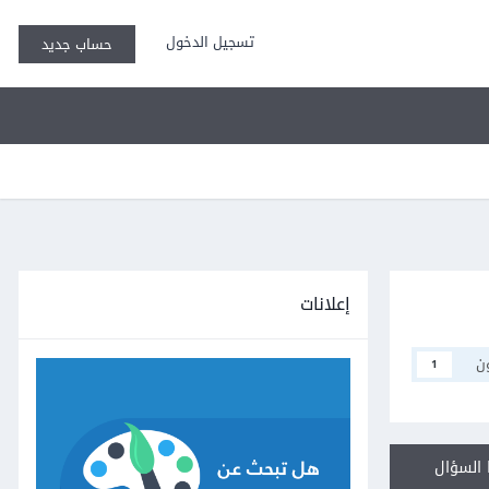
تسجيل الدخول
حساب جديد
إعلانات
ن
1
السؤال