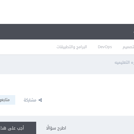
تصميم
DevOps
البرامج والتطبيقات
 التعليميه
متابعو
مشاركة
اطرح سؤالًا
أجب على هذا 