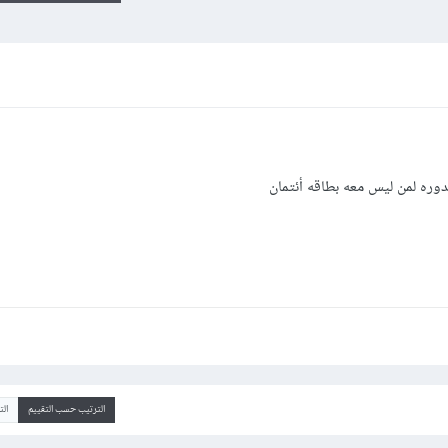
دوره لمن ليس معه بطاقه أئتمان
الترتيب حسب التقييم
ال