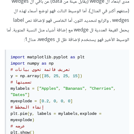
مدى ابتعاد ال wedge (يقابل عينة من data) عن باقي ال wedges
(ستفهم أكثر في المثال). أما الوسيط الثالث فهو لوضع أسماء لهذه ال
wedges ، والرابع لتحديد اللون، أما الخامس فهو لإضافة نص label
يحمل القيمة العددية لل wedge مع إضافة أشياء مثل النسبة المئوية. أما
الوسيط الأخير فهو يستخدم لإضافة ظل لل wedges. مثال1:
import
 matplotlib
.
pyplot 
as
import
 numpy 
as
# تعريف قائمة تحوي بيانات
y 
=
 np
.
array
([
35
,
25
,
25
,
15
])
# تسميتها
mylabels 
=
[
"Apples"
,
"Bananas"
,
"Cherries"
,
"Dates"
]
myexplode 
=
[
0.2
,
0
,
0
,
0
]
# إنشاء المخطط 
plt
.
pie
(
y
,
 labels 
=
 mylabels
,
explode 
=
myexplode
)
# عرضه
plt
.
show
()