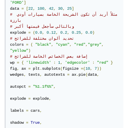
'FORD'
]
data 
=
[
22
,
100
,
42
,
30
,
25
]
# مثلاً أريد أن تكون الشريحة الخاصة بسيارات أودي 
بارزة
# وبالتالي سأجعل قيمتها أكبر
explode 
=
(
0.0
,
0.12
,
0.2
,
0.25
,
0.0
)
# تحديد ألوان مختلفة للشرائح
colors 
=
(
"black"
,
"cyan"
,
"red"
,
"grey"
,
"yellow"
)
# إضافة بعض الخصائص الخاصة للشرائح
wp 
=
{
'linewidth'
:
1
,
'edgecolor'
:
"red"
}
fig
,
 ax 
=
 plt
.
subplots
(
figsize 
=(
10
,
7
))
wedges
,
 texts
,
 autotexts 
=
 ax
.
pie
(
data
,
autopct 
=
"%1.1f%%"
,
explode 
=
 explode
,
labels 
=
 cars
,
shadow 
=
True
,