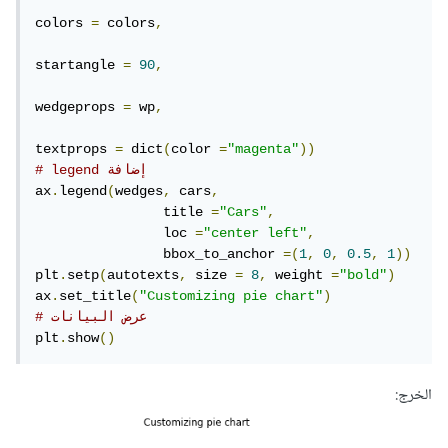
colors 
=
 colors
,
startangle 
=
90
,
wedgeprops 
=
 wp
,
textprops 
=
 dict
(
color 
=
"magenta"
))
# legend إضافة 
ax
.
legend
(
wedges
,
 cars
,
		title 
=
"Cars"
,
		loc 
=
"center left"
,
		bbox_to_anchor 
=(
1
,
0
,
0.5
,
1
))
plt
.
setp
(
autotexts
,
 size 
=
8
,
 weight 
=
"bold"
)
ax
.
set_title
(
"Customizing pie chart"
)
# عرض البيانات
plt
.
show
()
الخرج: