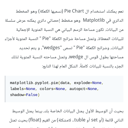
نعم يمكنك استخدام ال Pie Chart (نسميها الكعكة) وهو المخطط
الدائري في Matplotlib وهو مخطط إحصائي دائري يمكنه عرض سلسلة
من البيانات. تكون مساحة الرسم البياني هي النسبة المئوية الإجمالية
للبيانات المعطاة، وتمثل مساحة شرائح الكعكة "Pie " النسبة المئوية لأجزاء
البيانات، وشرائح الكعكة "Pie " تسمى "wedges"، و يتم تحديد
مساحتها بطول قوس ال wedge، وتمثل مساحته النسبة المئوية لذلك
الجزء بالنسبة للبيانات كاملةً. الشكل العام لهذا التابع:
matplotlib
.
pyplot
.
pie
(
data
,
 explode
=
None
,
labels
=
None
,
 colors
=
None
,
 autopct
=
None
,
shadow
=
False
)
بحيث أن الوسيط الأول يمثل البيانات الخاصة بك، بينما يمثل الوسيط
الثاني قائمة (أو set أو tuble.. لامشكلة) من القيم (float) بحيث تمثل