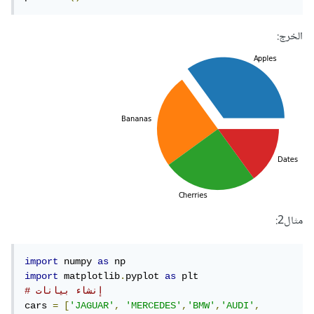
الخرج:
مثال2:
import
 numpy 
as
import
 matplotlib
.
pyplot 
as
# إنشاء بيانات
cars 
=
[
'JAGUAR'
,
'MERCEDES'
,
'BMW'
,
'AUDI'
,