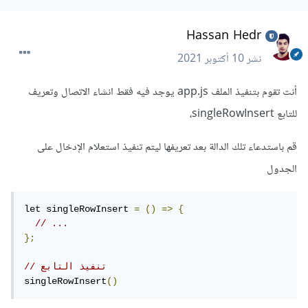
Hassan Hedr
نشر
10 أكتوبر 2021
أنت تقوم بتنفيذ الملف app.js يوجد فيه فقط انشاء الاتصال وتعريف
للتابع singleRowInsert،
قم باستدعاء تلك الدالة بعد تعريفها ليتم تنفيذ استعلام الإدخال على
الجدول
let singleRowInsert 
=
()
=>
{
// ...
};
// تنفيذ التابع
singleRowInsert
()