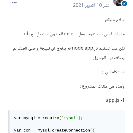
نشر
10 أكتوبر 2021
سلام عليكم
حاولت اعمل دالة تقوم بعمل insert للجدول المتصل مع db
لكن عند التنفيذ node app.js لم يخرج اى نتيجة وحتى الصف لم
يضاف فى الجدول
المشكلة اين ؟
وهذه هى ملفات المشروع :
1- app.js
var
 mysql 
=
 require
(
'mysql'
);
var
 con 
=
 mysql
.
createConnection
({