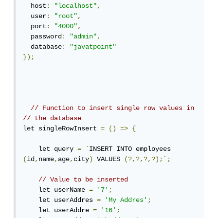
  host
:
"localhost"
,
  user
:
"root"
,
  port
:
"4000"
,
  password
:
"admin"
,
  database
:
"javatpoint"
});
// Function to insert single row values in
// the database
let singleRowInsert 
=
()
=>
{
    let query 
=
`
INSERT INTO employees 
(
id
,
name
,
age
,
city
)
 VALUES 
(?,?,?,?);`;
// Value to be inserted
    let userName 
=
'7'
;
    let userAddres 
=
'My Addres'
;
    let userAddre 
=
'16'
;