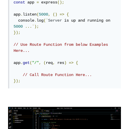
const
 app 
=
 express
();
app
.
listen
(
5000
,
()
=>
{
  console
.
log
(`
Server
 is up and running on 
5000
...`);
});
// Use Route Function from below Examples 
Here...
app
.
get
(
"/"
,
(
req
,
 res
)
=>
{
// Call Route Function Here...
});