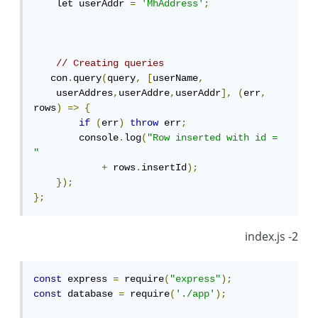
    let userAddr 
=
'MhAddress'
;
// Creating queries
   con
.
query
(
query
,
[
userName
,
    userAddres
,
userAddre
,
userAddr
],
(
err
,
rows
)
=>
{
if
(
err
)
throw
 err
;
        console
.
log
(
"Row inserted with id = 
"
+
 rows
.
insertId
);
});
};
2- index.js
const
 express 
=
 require
(
"express"
);
const
 database 
=
 require
(
'./app'
);