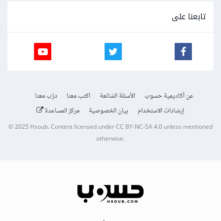
تابعنا على
عن أكاديمية حسوب
الأسئلة الشائعة
اكتب معنا
درّب معنا
إرشادات الاستخدام
بيان الخصوصية
مركز المساعدة
© 2025
Hsoub
.
Content licensed under
CC BY-NC-SA 4.0
unless mentioned
otherwise.