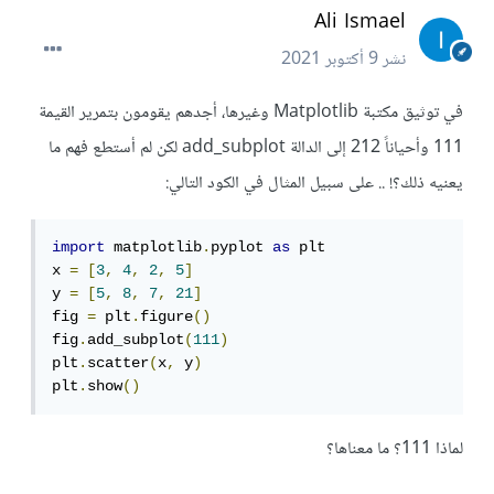
Ali Ismael
نشر
9 أكتوبر 2021
في توثيق مكتبة Matplotlib وغيرها، أجدهم يقومون بتمرير القيمة
111 وأحياناً 212 إلى الدالة add_subplot لكن لم أستطع فهم ما
يعنيه ذلك؟! .. على سبيل المثال في الكود التالي:
import
 matplotlib
.
pyplot 
as
 plt

x 
=
[
3
,
4
,
2
,
5
]
y 
=
[
5
,
8
,
7
,
21
]
fig 
=
 plt
.
figure
()
fig
.
add_subplot
(
111
)
plt
.
scatter
(
x
,
 y
)
plt
.
show
()
لماذا 111؟ ما معناها؟