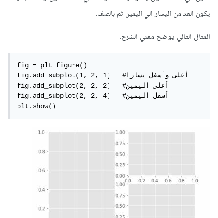
يكون العد من اليسار الي اليمين ثم بالصف.
المثال التالي يوضح معني الشرح:
fig = plt.figure()

fig.add_subplot(1, 2, 1)   #أعلى وأسفل يسارا

fig.add_subplot(2, 2, 2)   #أعلى اليمين

fig.add_subplot(2, 2, 4)   #أسفل اليمين

plt.show()