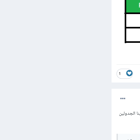
1
 افترض لدينا الجدولين