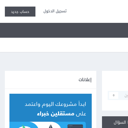
تسجيل الدخول
حساب جديد
إعلانات
ن
0
السؤال