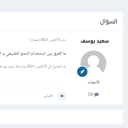
السؤال
سعيد يوسف
نشر
8 أكتوبر 2021
(معدل)
ما الفرق بين استخدام الدمج الطبيعي و الدمج الداخلي al join and inner join
تم التعديل في
8 أكتوبر 2021
بواسطة سعيد يوسف
الأعضاء
58
اقتباس