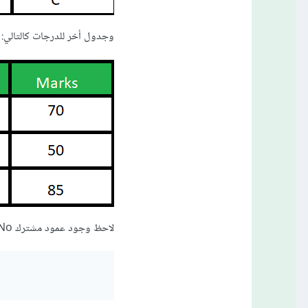
وجدول أخر للدرجات كالتالي:
لاحظ وجود عمود مشترك Roll_No وبه أشخاص متطابقون في كلا الجدولين (2 و 3)، اذا قمنا بتشغيل هذا الأمر: