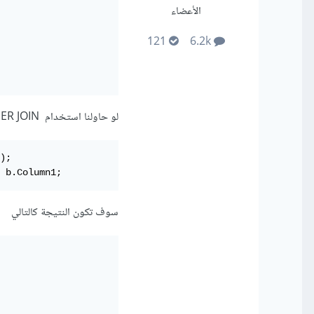
الأعضاء
121
6.2k
لو حاولنا استخدام INNER JOIN كالتالي
);

 b.Column1;
سوف تكون النتيجة كالتالي