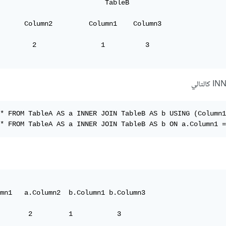
                          TableB

      Column2         Column1    Column3 

        2                1          3      

* FROM TableA AS a INNER JOIN TableB AS b USING (Column1
* FROM TableA AS a INNER JOIN TableB AS b ON a.Column1 =
mn1   a.Column2  b.Column1 b.Column3

       2         1           3      