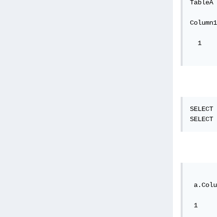
TableA 
Column1
  1    
SELECT 
SELECT 
 a.Colu
 1     