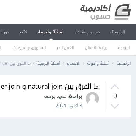
الرئيسية
دروس ومقالات
أسئلة وأجوبة
كتب
دورات
البرمجة
ريادة الأعمال
العمل الحر
التسويق والمبيعات
ال
الرئيسية
أسئلة وأجوبة
الأقسام
أسئلة البرمجة
ما الفرق بين natural join و inner join في SQL؟
ما الفرق بين natural join و inner join في SQL؟
0
بواسطة سعيد يوسف
8 أكتوبر 2021