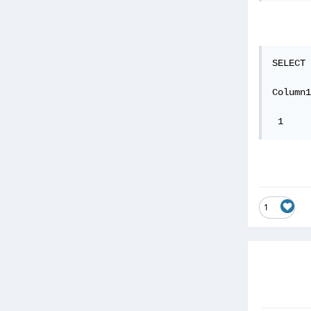
SELECT 
Column1
 1     
1