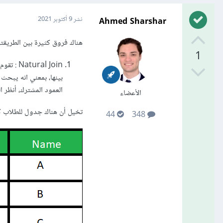
Ahmed Sharshar
نشر
9 أكتوبر 2021
هناك فروق كثيرة بين الطريقتي
1
al Join
بينها، بمعني انه يبحث
العمود المشترك، أنظر ال
الأعضاء
تخيل أن هناك جدول للطلاب كا
44
348