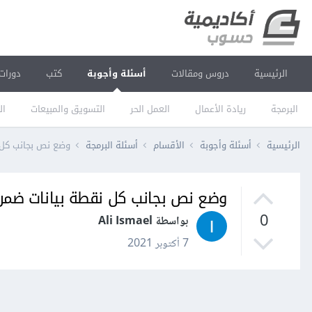
الرئيسية
دروس ومقالات
أسئلة وأجوبة
كتب
دورات
البرمجة
ريادة الأعمال
العمل الحر
التسويق والمبيعات
ال
الرئيسية
أسئلة وأجوبة
الأقسام
أسئلة البرمجة
وضع نص بجانب كل نقطة بيا
وضع نص بجانب كل نقطة بيانات ضمن ال plot في tlib
0
بواسطة Ali Ismael
7 أكتوبر 2021