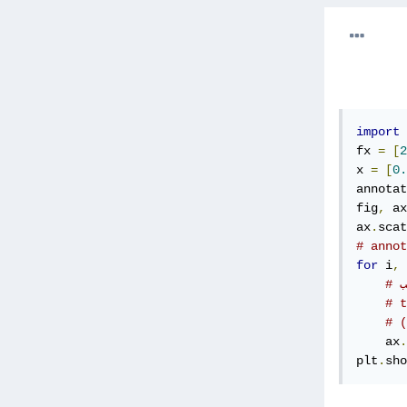
import
 
fx 
=
[
2
x 
=
[
0.
annotat
fig
,
 ax
ax
.
scat
for
 i
,
 
ب
    ax
.
plt
.
sho