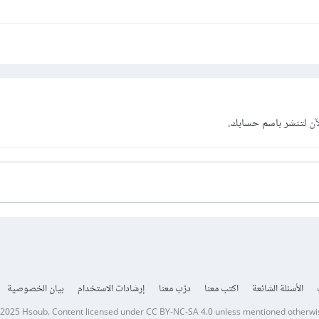
آن
لتنشر باسم حسابك.
الأسئلة الشائعة
اكتب معنا
درّب معنا
إرشادات الاستخدام
بيان الخصوصية
 2025
Hsoub
.
Content licensed under
CC BY-NC-SA 4.0
unless mentioned otherwi