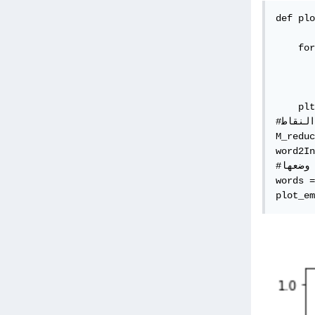
def plo
    for
       
       
       
    plt
#وضع النقاط

M_reduc
word2In
#الكلمات المراد وضعها

words =
plot_em