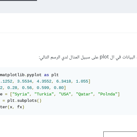
 المثال لدي الرسم التالي:
matplotlib
.
pyplot 
as
 plt

.1252
,
3.5534
,
4.3552
,
6.3418
,
1.055
]
2
,
0.28
,
0.56
,
0.599
,
0.80
]
e 
=
[
"Syria"
,
"Turkia"
,
"USA"
,
"Qatar"
,
"Polnda"
]
 
=
 plt
.
subplots
()
ter
(
x
,
 fx
)