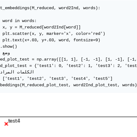
t_embeddings(M_reduced, word2Ind, words):

 word in words:

 x, y = M_reduced[word2Ind[word]]

 plt.scatter(x, y, marker='x', color='red')

 plt.text(x+.03, y+.03, word, fontsize=9)

.show()

ed_plot_test = np.array([[1, 1], [-1, -1], [1, -1], [-1,
d_plot_test = {'test1': 0, 'test2': 1, 'test3': 2, 'test
 ['test1', 'test2', 'test3', 'test4', 'test5']

beddings(M_reduced_plot_test, word2Ind_plot_test, words)