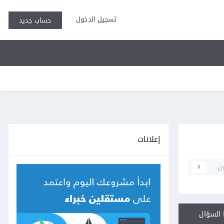
تسجيل الدخول
حساب جديد
إعلانات
ن
0
السؤال