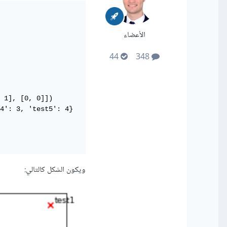
الأعضاء
44
348
 1], [0, 0]])

4': 3, 'test5': 4}

ويكون الشكل كالتالي: