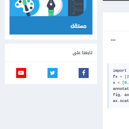
تابعنا على
import
 
fx 
=
[
2
x 
=
[
0.
annotat
fig
,
 ax
ax
.
scat