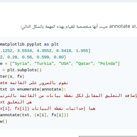
كل التالي:
matplotlib
.
pyplot 
as
 plt

.1252
,
3.5534
,
4.3552
,
6.3418
,
1.055
]
2
,
0.28
,
0.56
,
0.599
,
0.80
]
e 
=
[
"Syria"
,
"Turkia"
,
"USA"
,
"Qatar"
,
"Polnda"
]
 
=
 plt
.
subplots
()
ter
(
x
,
 fx
)
# annotate نقوم بالمرور على القائمة
txt 
in
 enumerate
(
annotate
):
بإضافة التعليق المقابل لكل نقطة بيانات من القائمة بالترتي
# txt هي التعليق
# (x[i], fx[i]) هما إحداثيات نقطة البيانات
annotate
(
txt
,
(
x
[
i
],
 fx
[
i
]))
w
()