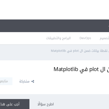
تصميم
DevOps
البرامج والتطبيقات
نات ضمن ال plot في Matplotlib
Matplo
متابعو
مشاركة
اطرح سؤالًا
أجب على هذا 