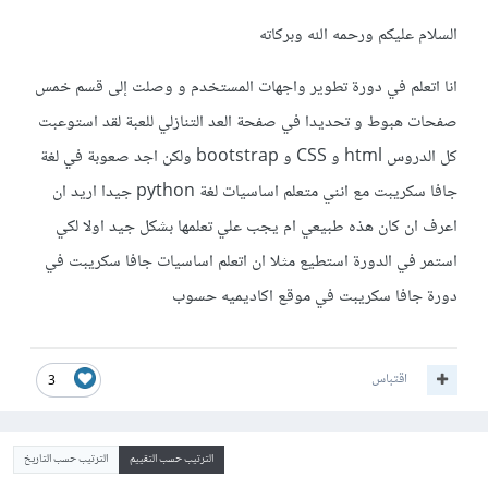
السلام عليكم ورحمه الله وبركاته
انا اتعلم في دورة تطوير واجهات المستخدم و وصلت إلى قسم خمس
صفحات هبوط و تحديدا في صفحة العد التنازلي للعبة لقد استوعبت
كل الدروس html و CSS و bootstrap ولكن اجد صعوبة في لغة
جافا سكريبت مع انني متعلم اساسيات لغة python جيدا اريد ان
اعرف ان كان هذه طبيعي ام يجب علي تعلمها بشكل جيد اولا لكي
استمر في الدورة استطيع مثلا ان اتعلم اساسيات جافا سكريبت في
دورة جافا سكريبت في موقع اكاديميه حسوب
اقتباس
3
الترتيب حسب التقييم
الترتيب حسب التاريخ