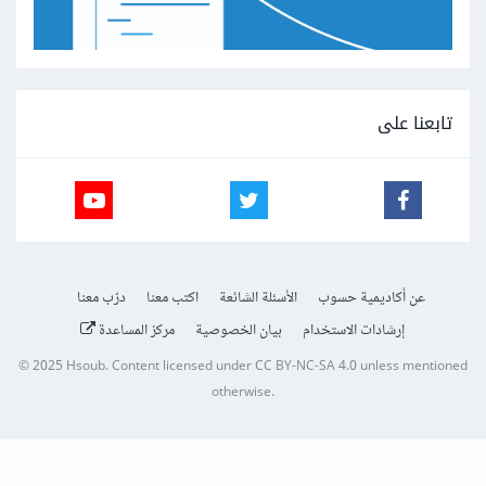
تابعنا على
عن أكاديمية حسوب
الأسئلة الشائعة
اكتب معنا
درّب معنا
إرشادات الاستخدام
بيان الخصوصية
مركز المساعدة
© 2025
Hsoub
.
Content licensed under
CC BY-NC-SA 4.0
unless mentioned
otherwise.