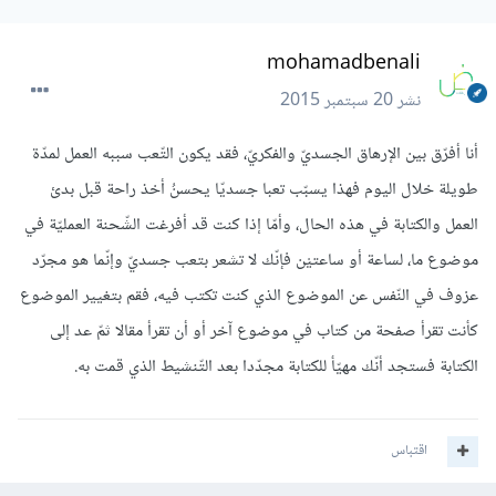
mohamadbenali
نشر
20 سبتمبر 2015
أنا أفرّق بين الإرهاق الجسديّ والفكريّ، فقد يكون التّعب سببه العمل لمدّة
طويلة خلال اليوم فهذا يسبّب تعبا جسديّا يحسنُ أخذ راحة قبل بدئ
العمل والكتابة في هذه الحال، وأمّا إذا كنت قد أفرغت الشّحنة العمليّة في
موضوع ما، لساعة أو ساعتيْن فإنّك لا تشعر بتعب جسديّ وإنّما هو مجرّد
عزوف في النّفس عن الموضوع الذي كنت تكتب فيه، فقم بتغيير الموضوع
كأنت تقرأ صفحة من كتاب في موضوع آخر أو أن تقرأ مقالا ثمّ عد إلى
الكتابة فستجد أنّك مهيّأ للكتابة مجدّدا بعد التّنشيط الذي قمت به.
اقتباس