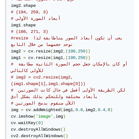
img2
.
# (194, 259, 3)
# أبعاد الصورة الأولى 
img1
.
# (186, 271, 3)
#resize يجب أن تكون أبعاد الصور متاطابقة لذا 
نوحد حجمهما من خلال التابع
img2 
=
 cv
.
resize
(
img2
,(
190
,
250
))
img1 
=
 cv
.
resize
(
img1
,(
190
,
250
))
# أو كان بالإمكان جعل حجم الصورة الثانية مطابقة 
للأولى كالتالي
# img2 = cv2.resize(img2,
(img1.shape[1],img1.shape[0])) 
# لكن الطريقة الأولى أفضل في حال كانت الصورتين 
بأبعاد مختلفة وللتحكم بذلك بشكل أدق
# اللآن سنقوم بدمج الصورتين
img 
=
 cv
.
addWeighted
(
img1
,
0.6
,
img2
,
0.4
,
0
)
cv
.
imshow
(
'image'
,
img
)
cv
.
waitKey
(
0
)
cv
.
destroyAllWindows
()
cv2
.
destroyAllWindows
()