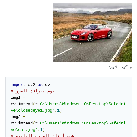
والكود اللازم:
import
 cv2 
as
# نقوم بقراءة الصور
img1 
=
cv
.
imread
(
r
'C:\Users\Windows.10\Desktop\Safedri
ve\closedeye1.jpg'
,
1
)
img2 
=
cv
.
imread
(
r
'C:\Users\Windows.10\Desktop\Safedri
ve\car.jpg'
,
1
)
# عرض أبعاد الصورة الثانية