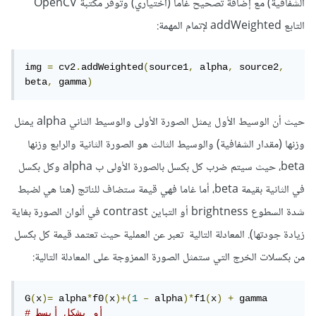
الشفافية) مع إضافة تصحيح غاما (اختياري) وتوفر مكتبة OpenCV
التابع addWeighted لإتمام المهمة:
img 
=
 cv2
.
addWeighted
(
source1
,
 alpha
,
 source2
,
beta
,
 gamma
)
حيث أن الوسيط الأول يمثل الصورة الأولى والوسيط الثاني alpha يمثل
وزنها (مقدار الشفافية) والوسيط الثالث هو الصورة الثانية والرابع وزنها
beta، حيث سيتم ضرب كل بكسل بالصورة الأولى ب alpha وكل بكسل
في الثانية بقيمة beta، أما غاما فهي قيمة ستضاف للناتج (هنا هي لضبط
شدة السطوع brightness أو التباين contrast في ألوان الصورة بغاية
زيادة جودتها). المعادلة التالية تعبر عن العملية حيث تعتمد قيمة كل بكسل
من بكسلات الخرج التي ستمثل الصورة الممزوجة على المعادلة التالية:
G
(
x
)=
 alpha
*
f0
(
x
)+(
1
–
 alpha
)*
f1
(
x
)
+
# أو بشكل أبسط