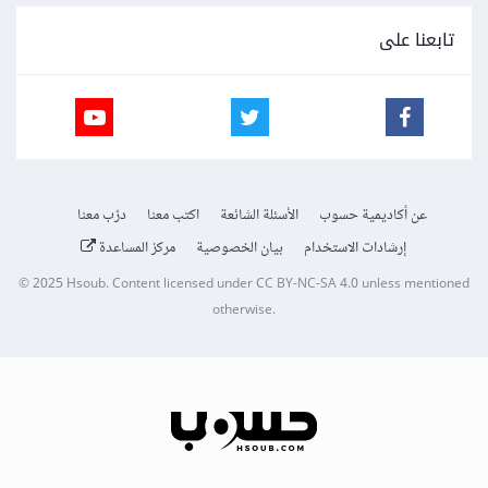
تابعنا على
عن أكاديمية حسوب
الأسئلة الشائعة
اكتب معنا
درّب معنا
إرشادات الاستخدام
بيان الخصوصية
مركز المساعدة
© 2025
Hsoub
.
Content licensed under
CC BY-NC-SA 4.0
unless mentioned
otherwise.