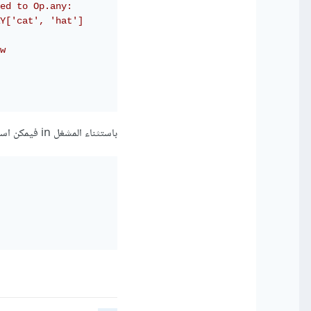
ed to Op.any:
Y['cat', 'hat']
w
باستثناء المشغل in فيمكن استخدامه بهذه الطريقة