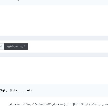
الترتيب حسب التقييم
ال
$gt, $gte, ...etc
تم إلغاؤها من بعد الإصدار الخامس من مكتبة الsequelize, لإستخدام تلك المعاملات يمكنك إستخدام