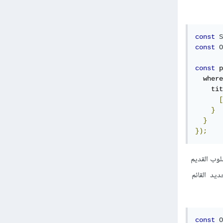
const
S
const
O
const
 p
  where
    tit
[
}
}
});
لوب القديم
ديد القائم
const
O