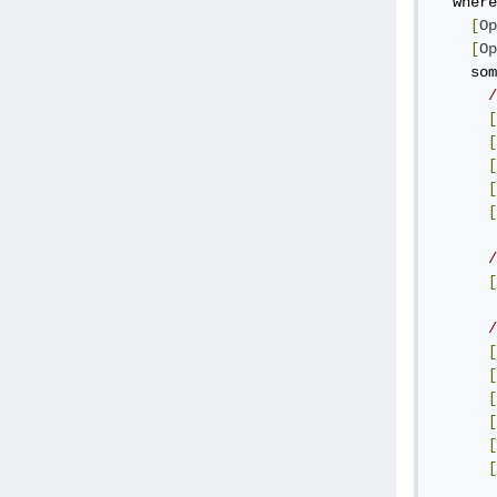
  where
[
Op
[
Op
    som
/
[
[
[
[
[
/
[
/
[
[
[
[
[
[