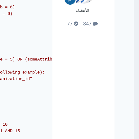
b = 6)
الأعضاء
 = 6)
77
847
e = 5) OR (someAttribute = 6)
ollowing example):
anization_id"
 10
1 AND 15