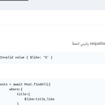
Invalid value { $like: '%' }
osts = await Post.findAll({

     where:{

         title:{

             $like:title_like

         }