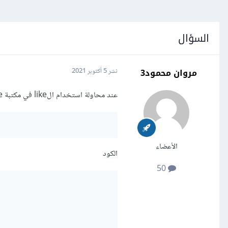
السؤال
مروان محمود3
نشر
5 أكتوبر 2021
عند محاولة استخدام الlike في مكتبة sequelize ياتيني الخطأ
الأعضاء
الكود
50