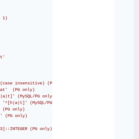
 1)
t'
(case insensitive) (PG only)
at'  (PG only)
|a|t]' (MySQL/PG only)
 '^[h|a|t]' (MySQL/PG only)
 (PG only)
' (PG only)
3]::INTEGER (PG only)