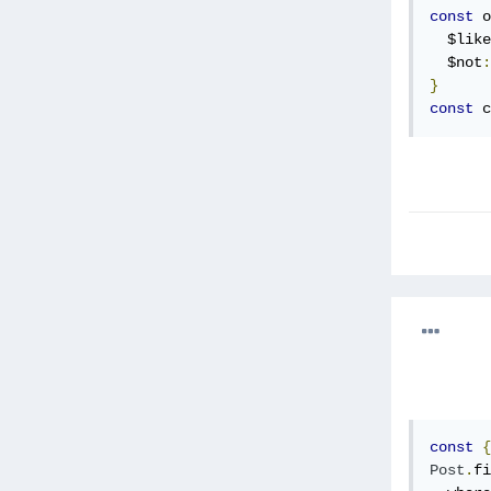
const
 o
  $like
  $not
:
}
const
 c
const
{
Post
.
fi