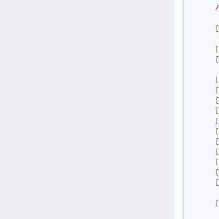
/
[
[
[
[
[
[
[
[
[
[
[
[
[
[
[