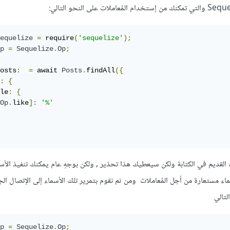
equelize
=
 require
(
'sequelize'
);
p
=
Sequelize
.
Op
;
osts
:
=
 await 
Posts
.
findAll
({
:
{
le
:
{
Op
.
like
]:
'%'
لقديم في الكتابة ولكن سيعطيك هذا تحذير , ولكن بوجهٍ عام يمكنك تنفيذ الأس
ماء مستعارة من أجل المُعاملات ومن ثم نقوم بتمرير تلك الأسماء إلى الإتصال الج
لتالي
p
=
Sequelize
.
Op
;