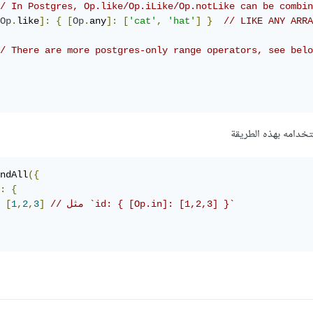
/ In Postgres, Op.like/Op.iLike/Op.notLike can be combin
Op
.
like
]:
{
[
Op
.
any
]:
[
'cat'
,
'hat'
]
}
// LIKE ANY ARRA
/ There are more postgres-only range operators, see belo
ndAll
({
:
{
// مثل `id: { [Op.in]: [1,2,3] }`
]
3
,
2
,
1
[