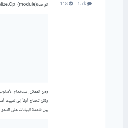
118
1.7k
الوِحدة(module) Sequelize.Op والتي تمكنك من إستخدام المُعاملات على النحو التالي:
ومن الممكن إستخدام الأسلوب ا
ولكن تحتاج أولاً إلى تثبيت أس
بين قاعدة البيانات على النحو ا