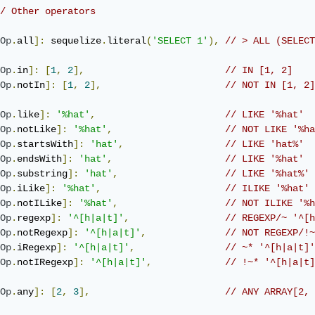
/ Other operators
Op
.
all
]:
 sequelize
.
literal
(
'SELECT 1'
),
// > ALL (SELECT
Op
.
in
]:
[
1
,
2
],
// IN [1, 2]
Op
.
notIn
]:
[
1
,
2
],
// NOT IN [1, 2]
Op
.
like
]:
'%hat'
,
// LIKE '%hat'
Op
.
notLike
]:
'%hat'
,
// NOT LIKE '%ha
Op
.
startsWith
]:
'hat'
,
// LIKE 'hat%'
Op
.
endsWith
]:
'hat'
,
// LIKE '%hat'
Op
.
substring
]:
'hat'
,
// LIKE '%hat%'
Op
.
iLike
]:
'%hat'
,
// ILIKE '%hat' 
Op
.
notILike
]:
'%hat'
,
// NOT ILIKE '%h
Op
.
regexp
]:
'^[h|a|t]'
,
// REGEXP/~ '^[h
Op
.
notRegexp
]:
'^[h|a|t]'
,
// NOT REGEXP/!~
Op
.
iRegexp
]:
'^[h|a|t]'
,
// ~* '^[h|a|t]'
Op
.
notIRegexp
]:
'^[h|a|t]'
,
// !~* '^[h|a|t]
Op
.
any
]:
[
2
,
3
],
// ANY ARRAY[2, 