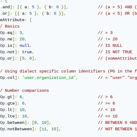
:
{
.
and
]:
[{
 a
:
5
},
{
 b
:
6
}],
// (a = 5) AND (
.
or
]:
[{
 a
:
5
},
{
 b
:
6
}],
// (a = 5) OR (b
eAttribute
:
{
/ Basics
Op
.
eq
]:
3
,
// = 3
Op
.
ne
]:
20
,
// != 20
Op
.
is
]:
null
,
// IS NULL
Op
.
not
]:
true
,
// IS NOT TRUE
Op
.
or
]:
[
5
,
6
],
// (someAttribut
/ Using dialect specific column identifiers (PG in the f
Op
.
col
]:
'user.organization_id'
,
// = "user"."org
/ Number comparisons
Op
.
gt
]:
6
,
// > 6
Op
.
gte
]:
6
,
// >= 6
Op
.
lt
]:
10
,
// < 10
Op
.
lte
]:
10
,
// <= 10
Op
.
between
]:
[
6
,
10
],
// BETWEEN 6 AND
Op
.
notBetween
]:
[
11
,
15
],
// NOT BETWEEN 1