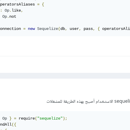
peratorsAliases 
=
{
:
Op
.
like
,
Op
.
onnection 
=
new
Sequelize
(
db
,
 user
,
 pass
,
{
 operatorsAli
Op
}
=
 require
(
"sequelize"
);
ndAll
({