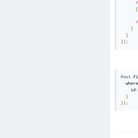
/
[
/
}
}
});
Post
.
fi
  where
    id
:
}
});