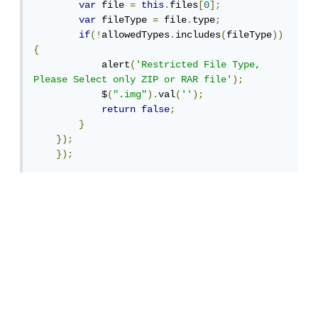
var
 file 
=
this
.
files
[
0
];
var
 fileType 
=
 file
.
type
;
if
(!
allowedTypes
.
includes
(
fileType
))
{
            alert
(
'Restricted File Type, 
Please Select only ZIP or RAR file'
);
            $
(
".img"
).
val
(
''
);
return
false
;
}
});
});