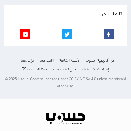
تابعنا على
عن أكاديمية حسوب
الأسئلة الشائعة
اكتب معنا
درّب معنا
إرشادات الاستخدام
بيان الخصوصية
مركز المساعدة
© 2025
Hsoub
.
Content licensed under
CC BY-NC-SA 4.0
unless mentioned
otherwise.