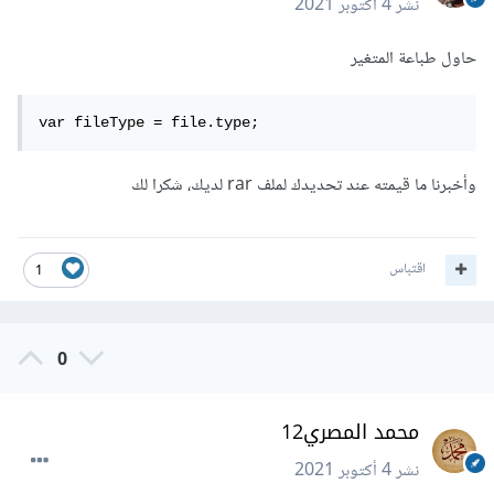
نشر
4 أكتوبر 2021
حاول طباعة المتغير
var fileType = file.type;
وأخبرنا ما قيمته عند تحديدك لملف rar لديك، شكرا لك
اقتباس
1
0
محمد المصري12
نشر
4 أكتوبر 2021