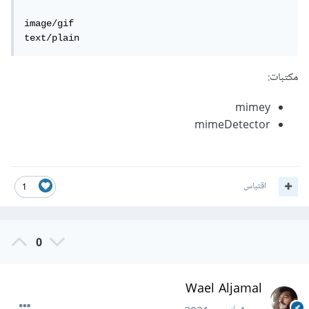
image/gif

text/plain
مكتبات:
mimey
mimeDetector
اقتباس
1
0
Wael Aljamal