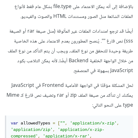
بالإضافة إلى أنه يمكن الاعتماد على file.type بشكل عام فقط لأنواع
الملفات الشائعة مثل الصور ومستندات HTML والصوت والفيديو.
أيضًا قد ترجع امتدادات الملفات غير المألوفة (مثل صيغة rar أو الصيغة
sss) نص فارغ "". يُنصح المطورون بعدم الاعتماد على هذه الخاصية
طريقة وحيدة للتحقق من نوع الملف، ويجب أن يتم التأكد من نوع الملف
من خلال الواجهة الخلفية Backend أيضًا، لأنه يمكن التلاعب بكود
JavaScript بسهولة في المتصفح.
لحل المشكلة مؤقتًا في الواجهة الأمامية Frontend في JavaScript
يمكنك ان تتأكد من صيغة الملف zip أو rar وتضيف نص فارغ كـ Mime
type على النحو التالي:
var
 allowedTypes 
=
[
""
,
'application/x-zip'
,
'application/zip'
,
'application/x-zip-
compressed'
,
'application/x-rar'
,