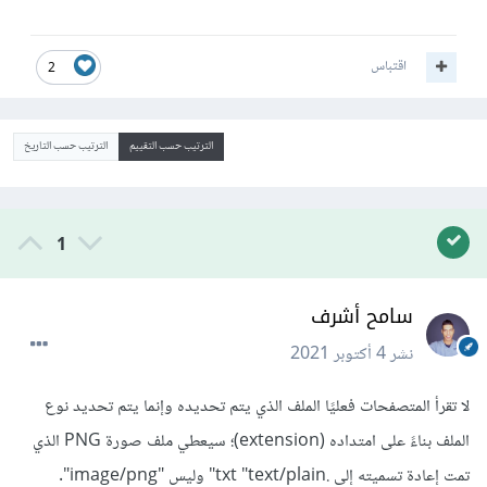
اقتباس
2
الترتيب حسب التقييم
الترتيب حسب التاريخ
1
سامح أشرف
نشر
4 أكتوبر 2021
لا تقرأ المتصفحات فعليًا الملف الذي يتم تحديده وإنما يتم تحديد نوع
الملف بناءً على امتداده (extension)؛ سيعطي ملف صورة PNG الذي
تمت إعادة تسميته إلى .txt "text/plain" وليس "image/png".