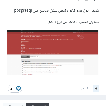
فكيف أحول هذه الاكواد لتعمل بشكل صحيح على posgresql?
علما بأن العامود levels من نوع json
اقتباس
2
الترتيب حسب التقييم
الترتيب حسب التاريخ