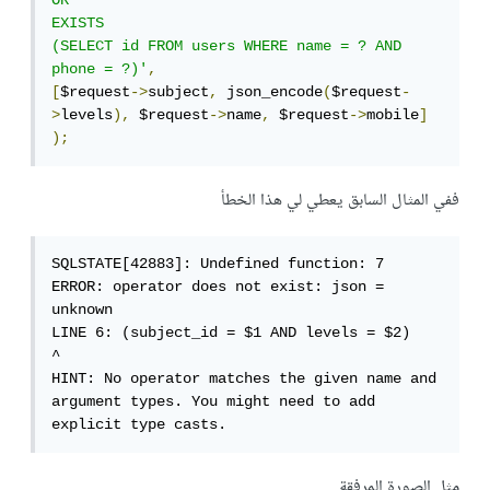
OR

EXISTS

(SELECT id FROM users WHERE name = ? AND 
phone = ?)'
,
[
$request
->
subject
,
 json_encode
(
$request
-
>
levels
),
 $request
->
name
,
 $request
->
mobile
]
);
ففي المثال السابق يعطي لي هذا الخطأ
SQLSTATE[42883]: Undefined function: 7 
ERROR: operator does not exist: json = 
unknown

LINE 6: (subject_id = $1 AND levels = $2)

^

HINT: No operator matches the given name and 
argument types. You might need to add 
explicit type casts.
مثل الصورة المرفقة