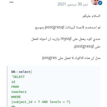
نشر
30 سبتمبر 2021
السلام عليكم.
لم استخدم قاعدة البيانات postgresql بتوسع.
عندي كود يعمل على mysql واريد ان احوله للعمل
على postgresql.
مثل ان هذه الاكواد لا تعمل على posgres
DB
::
select
(
'SELECT

id

FROM

teachers

WHERE

(subject_id = ? AND levels = ?)
