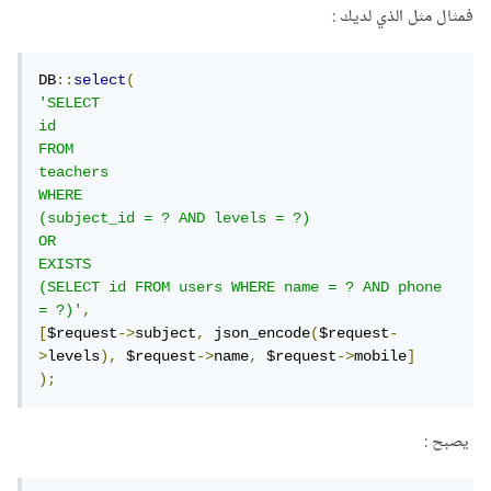
فمثال مثل الذي لديك :
DB
::
select
(
'SELECT

id

FROM

teachers

WHERE

(subject_id = ? AND levels = ?)

OR

EXISTS

(SELECT id FROM users WHERE name = ? AND phone 
= ?)'
,
[
$request
->
subject
,
 json_encode
(
$request
-
>
levels
),
 $request
->
name
,
 $request
->
mobile
]
);
يصبح :