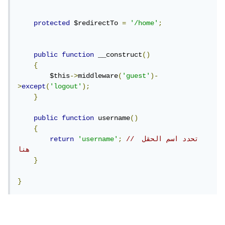
protected
 $redirectTo 
=
'/home'
;
public
function
 __construct
()
{
        $this
->
middleware
(
'guest'
)-
>
except
(
'logout'
);
}
public
function
 username
()
{
// تحدد اسم الحقل 
;
'username'
return
هنا
}
}