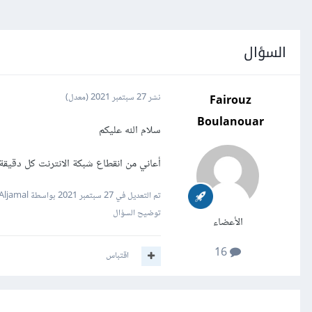
السؤال
Fairouz
نشر
27 سبتمبر 2021
(معدل)
Boulanouar
سلام الله عليكم
أعاني من انقطاع شبكة الانترنت كل دقيقة تقر
تم التعديل في
27 سبتمبر 2021
بواسطة Wael Aljamal
توضيح السؤال
الأعضاء
16
اقتباس