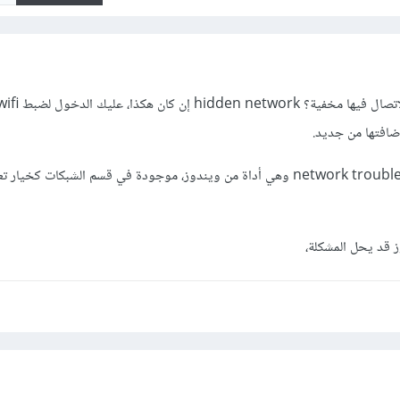
ضافتها من جديد.
أيضاً يمكن تشغيل network troubleshooter وهي أداة من ويندوز، موجودة في قسم الشبكات كخي
 قد يحل المشكلة،