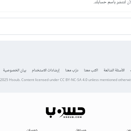
آن
لتنشر باسم حسابك.
الأسئلة الشائعة
اكتب معنا
درّب معنا
إرشادات الاستخدام
بيان الخصوصية
 2025
Hsoub
.
Content licensed under
CC BY-NC-SA 4.0
unless mentioned otherwi