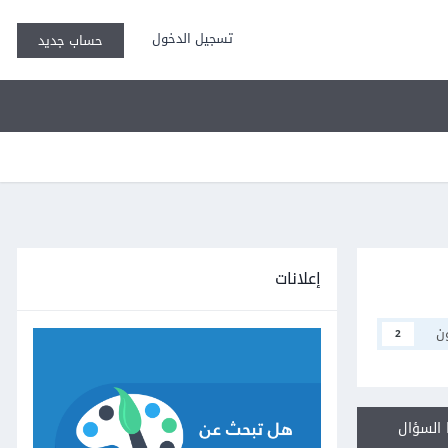
تسجيل الدخول
حساب جديد
إعلانات
ن
2
السؤال