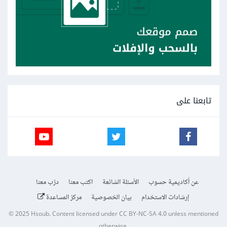
تابعنا على
عن أكاديمية حسوب
الأسئلة الشائعة
اكتب معنا
درّب معنا
إرشادات الاستخدام
بيان الخصوصية
مركز المساعدة
© 2025
Hsoub
.
Content licensed under
CC BY-NC-SA 4.0
unless mentioned
otherwise.