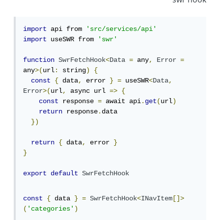
swr hook
import
 api from 
'src/services/api'
import
 useSWR from 
'swr'
function
SwrFetchHook
<
Data
=
 any
,
Error
=
any
>(
url
:
 string
)
{
const
{
 data
,
 error 
}
=
 useSWR
<
Data
,
Error
>(
url
,
 async url 
=>
{
const
 response 
=
 await api
.
get
(
url
)
return
 response
.
data

})
return
{
 data
,
 error 
}
}
export
default
SwrFetchHook
const
{
 data 
}
=
SwrFetchHook
<
INavItem
[]>
(
'categories'
)