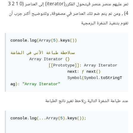
تمر عليهم عنصر عنصر فيتحول المُكرر(iterator) إلى العناصر (0 1 2 3
4) , ومن ثم يتم ضم تلك العناصر في مصفوفة, وللتوضيح أكثر جرب أن
تقوم بتنفيذ الشفرة البرمجية
console
.
log
(
Array
(
5
).
keys
())
ستﻻحظة
طباعة
الأتي
في
الشاشة
Array
Iterator
{}
[[
Prototype
]]:
Array
Iterator
			next
:
ƒ
 next
()
Symbol
(
Symbol
.
toStringT
ag
):
"Array Iterator"
عند طباعة الشفرة التالية نﻻحظ تغير ناتج الطباعة
console
.
log
(...
Array
(
5
).
keys
());