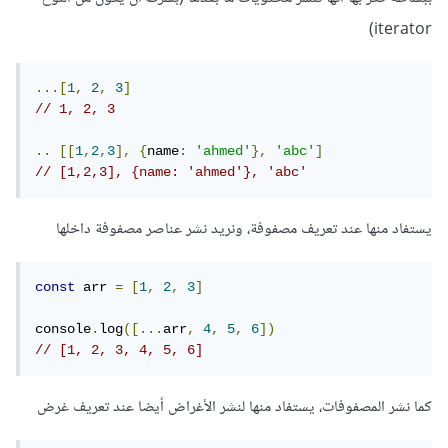
iterator)
...[
1
,
2
,
3
]
// 1, 2, 3
..
[[
1
,
2
,
3
],
{
name
:
'ahmed'
},
'abc'
]
// [1,2,3], {name: 'ahmed'}, 'abc'
يستفاد منها عند تعريف مصفوفة، ونريد نشر عناصر مصفوفة داخلها
const
 arr 
=
[
1
,
2
,
3
]
console
.
log
([...
arr
,
4
,
5
,
6
])
// [1, 2, 3, 4, 5, 6]
كما نشر المصفوفات، يستفاد منها لنشر الأغراض أيضا عند تعريف غرض