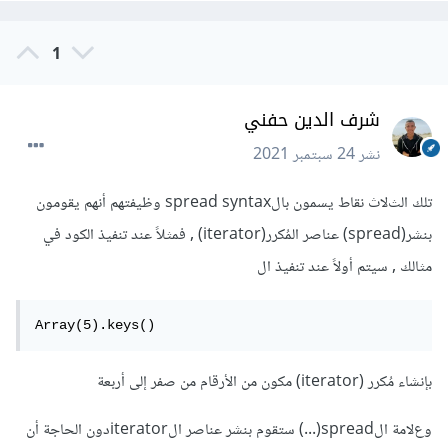
1
شرف الدين حفني
نشر
24 سبتمبر 2021
تلك الثﻻث نقاط يسمون بالspread syntax وظيفتهم أنهم يقومون
بنشر(spread) عناصر المُكرر(iterator) , فمثلاً عند تنفيذ الكود في
مثالك , سيتم أولاً عند تنفيذ ال
Array(5).keys()
بإنشاء مُكرر (iterator) مكون من الأرقام من صفر إلى أربعة
وعﻻمة الspread(...) ستقوم بنشر عناصر الiteratorدون الحاجة أن