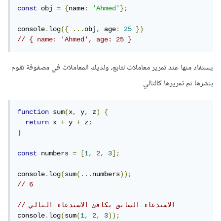
const
 obj 
=
{
name
:
'Ahmed'
};
console
.
log
({
...
obj
,
 age
:
25
})
// { name: 'Ahmed', age: 25 } 
يستفاد منها عند تمرير معاملات لتابع، ولديك المعاملات في مصفوفة تقوم
بنشرها ثم تمريرها كالتالي
function
 sum
(
x
,
 y
,
 z
)
{
return
 x 
+
 y 
+
 z
;
}
const
 numbers 
=
[
1
,
2
,
3
];
console
.
log
(
sum
(...
numbers
));
// 6
// الاستدعاء السابق يكافئ الاستدعاء التالي
console
.
log
(
sum
(
1
,
2
,
3
));