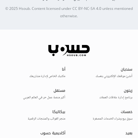
© 2025
Hsoub
.
Content licensed under
CC BY-NC-SA 4.0
unless mentioned
otherwise.