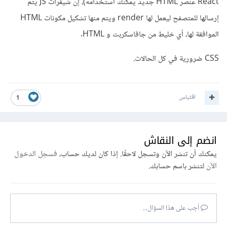
React عنصر HTML جديد يمكنك استخدامه)، إن شيفرات JS يتم
إرسالها للمتصفح ليعمل لها render ويتم منها تشكيل مكونات HTML
الموافقة لها، أي خليط من جافاسكربت و HTML.
CSS ضرورية في كل الحالات.
اقتباس
1
انضم إلى النقاش
يمكنك أن تنشر الآن وتسجل لاحقًا. إذا كان لديك حساب،
فسجل الدخول
الآن
لتنشر باسم حسابك.
أجب على هذا السؤال...