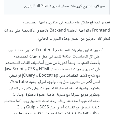
شو لازم اشتري كورسات مشان اصير Full-Stack بالويب
تطوير المواقع بشكل عام ينقسم إلى جزئين: واجهة المستخدم
Frontend والواجهة الخلفية Backend وتحتوي الأكاديمية على دورات
لتعلم كلا الجزئين من الصفر، وهذه الدورات كالتالي:
دورة تطوير واجهات المستخدم Frontend: تحتوي هذه الدورة
على كل الأساسيات اللازمة للبدء في عمل واجهات المستخدم
بأحدث التقنيات، وتبدأ الدورة من شرح أساسيات اللغات المستخدم
في تطوير واجهات المستخدم مثل HTML و CSS و JavaScript
مع شرح لأشهر المكتبات مثل Bootstrap و jQuery ثم تنتقل
لعمل أكثر من مشروع مثل بناء واجهة لموقع يشبه YouTube،
وتطوير واجهة استخدام حقيقة لمتجر الكتروني كامل من الصفر،
وتطوير موقع لشركة مع مدونة خاصة خطوة بخطوة، وبناء 5
صفحات هبوط مختلفة، وبناء لوحة تحكم لتطبيق ويب، كما ستتعلم
كيفية التعامل مع تقنيات أخرى مثل SCSS و Gulp و Git
و GitHub
وكيفية نشر المشاريع على الإنترنت وغيرها من