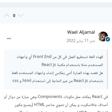
ماهنالك.. وبالاعتماد على دروس الأساسيات منها ودورة جافاسكربت
سيكون لك قدرة على برمجة مواقع كاملة Full Stack.
0
Wael Aljamal
نشر
11 يناير 2022
فهذه اللغة تستطيع العمل في كل من Front End أي واجهات
المستخدم، مثلا باستخدام مكتبة React js
هل تقصد بهذه العبارة أنني يمكنني إنشاء واجهات المستخدم فقط
باستخدام React js من غير الحاجة إلى استخدام html و css
في React يمكنك عمل مكونات Components وهي عبارة عن دوال أو
أصناف جافاسكربت و يمكن أن تحوي عناصر HTML (يصبح مكون