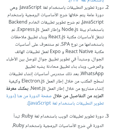
باستخدام لغة PHP)
.
دورة تطوير التطبيقات باستخدام لغة JavaScript: وهي
دورة عامة يتم خلالها شرح الأساسيات البرمجية بإستخدام
JavaScript، ثم شرح تطوير تطبيقات الخادم Backend
باستخدام بيئة Node.js وإطار العمل Express.js، ثم
تنتقل لأساسيات مكتبة React.js وبناء تطبيق ملاحظات
باستخدامها من نوع SPA، ثم ستتعرف على أساسيات
مكتبة React Native و Expo لعمل تطبيقات الهاتف
الجوال، وستبدأ في تطوير تطبيق جوال للوصل بين الأطباء
والمرضى، وبناء بناء تطبيق محادثة يشبه تطبيق
WhatsApp، بعد ذلك ستدرس أساسيات إنشاء تطبيقات
لسطح المكتب من خلال إطار العمل Electron.js وكيفية
إنشاء مشاريع من خلال إطار العمل Next.js،
يمكنك معرفة
المزيد من التفاصيل من خلال
صفحة الدورة من هنا (دورة
تطوير التطبيقات باستخدام لغة JavaScript)
.
دورة تطوير تطبيقات الويب باستخدام لغة Ruby: تبدأ
الدورة في شرح الأساسيات البرمجية بإستخدام Ruby،