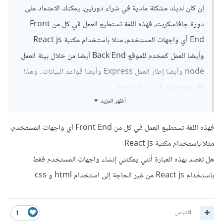
إن كان لديك مشكلة مادية في شراء دورتين، يمكنك الاعتماد على
دورة جافاسكربت، فهذه اللغة تستطيع العمل في كل من Front
End أي واجهات المستخدم، مثلا باستخدام مكتبة React js
وأيضا العمل كمخدم للموقع Back End أيضا من خلال بيئة العمل
node وأيضا إطار العمل Express وأيضا قواعد البيانات.. وهذا
كله يتم تعليمه في دورة واحدة.
أظهر المزيد
مع العلم بعد شراء أي دورة يتم فتح المسارات الأساسية من باقي
الدورات ومنهم دورة تطوير واجهات المستخدم والتي تحوي في
فهذه اللغة تستطيع العمل في كل من Front End أي واجهات المستخدم،
مسارها الأول على أساسيات كل من HTML - CSS - JS والتي
مثلا باستخدام مكتبة React js
تفيدك في دورة جافاسكربت عند تنسيق واجهات الموقع.
هل تقصد بهذه العبارة أنني يمكنني إنشاء واجهات المستخدم فقط
باستخدام React js من غير الحاجة إلى استخدام html و css
تعتبرة دورة تطوير الواجهات ممتازة بالنسبة لعمل تفاصيل كثيرة في
الموقع وإخراجه بأفضل شكل ممكن ولكنها تنحصر بالواجهات
اقتباس
الأمامية، أي بدوت قواعد بيانات ومعالجة وتوثيق المستخدمين وإلا
1