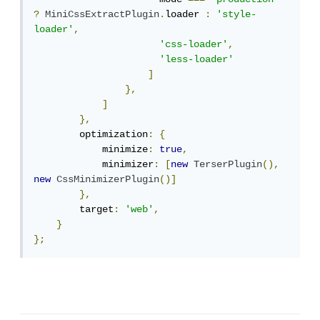
?
MiniCssExtractPlugin
.
loader 
:
'style-
loader'
,
'css-loader'
,
'less-loader'
]
},
]
},
        optimization
:
{
            minimize
:
true
,
            minimizer
:
[
new
TerserPlugin
(),
new
CssMinimizerPlugin
()]
},
        target
:
'web'
,
}
};