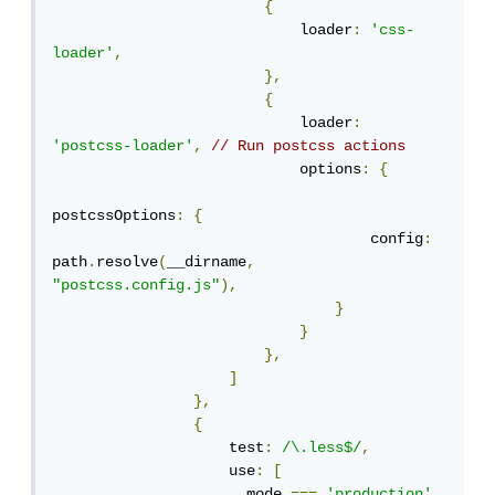
{
                            loader
:
'css-
loader'
,
},
{
                            loader
:
'postcss-loader'
,
// Run postcss actions
                            options
:
{
postcssOptions
:
{
                                    config
:
path
.
resolve
(
__dirname
,
"postcss.config.js"
),
}
}
},
]
},
{
                    test
:
/\.less$/
,
                    use
:
[
                      mode 
===
'production'