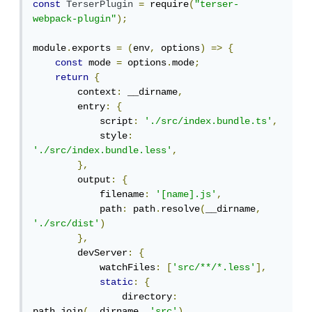
const
TerserPlugin
=
 require
(
"terser-
webpack-plugin"
);
module
.
exports 
=
(
env
,
 options
)
=>
{
const
 mode 
=
 options
.
mode
;
return
{
        context
:
 __dirname
,
        entry
:
{
            script
:
'./src/index.bundle.ts'
,
            style
:
'./src/index.bundle.less'
,
},
        output
:
{
            filename
:
'[name].js'
,
            path
:
 path
.
resolve
(
__dirname
,
'./src/dist'
)
},
        devServer
:
{
            watchFiles
:
[
'src/**/*.less'
],
static
:
{
                directory
:
path
.
join
(
__dirname
,
'src'
),