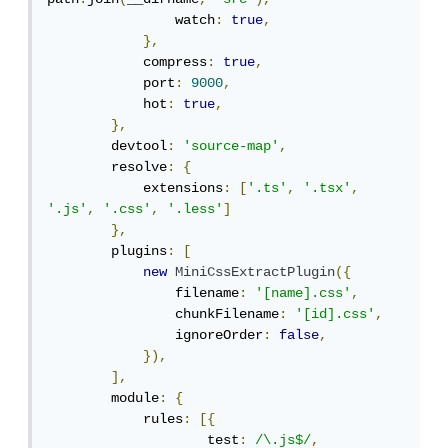
                watch
:
true
,
},
            compress
:
true
,
            port
:
9000
,
            hot
:
true
,
},
        devtool
:
'source-map'
,
        resolve
:
{
            extensions
:
[
'.ts'
,
'.tsx'
,
'.js'
,
'.css'
,
'.less'
]
},
        plugins
:
[
new
MiniCssExtractPlugin
({
                filename
:
'[name].css'
,
                chunkFilename
:
'[id].css'
,
                ignoreOrder
:
false
,
}),
],
        module
:
{
            rules
:
[{
                    test
:
/\.js$/
,