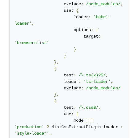
                    exclude
:
/node_modules/
,
                    use
:
{
                        loader
:
'babel-
loader'
,
                        options
:
{
                            target
:
'browserslist'
}
}
},
{
                    test
:
/\.ts(x)?$/
,
                    loader
:
'ts-loader'
,
                    exclude
:
/node_modules/
},
{
                    test
:
/\.css$/
,
                    use
:
[
                        mode 
===
'production'
?
MiniCssExtractPlugin
.
loader 
:
'style-loader'
,