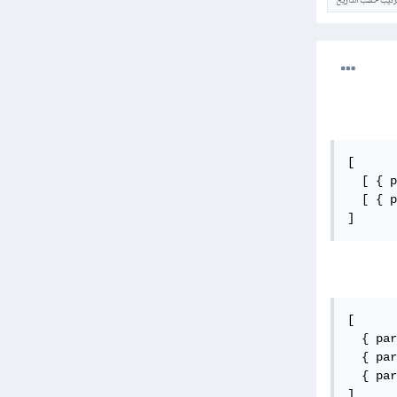
ترتيب حسب التاريخ
[

  [ { p
  [ { p
]
[

  { par
  { par
  { par
]