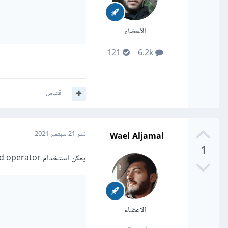
الأعضاء
121
6.2k
اقتباس
Wael Aljamal
نشر
21 سبتمبر 2021
1
يمكن استخدام spread operator (...) بالطريقة التالية
الأعضاء