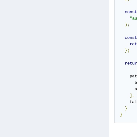
const
"au
);
const
ret
})
retur
    pat
      b
      a
],
    fal
}
}