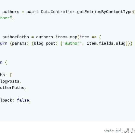
 authors 
=
 await 
DataController
.
getEntriesByContentType
(
thor"
,
 authorPaths 
=
 authors
.
items
.
map
(
item 
=>
{
urn
{
params
:
{
blog_post
:
[
'author'
,
 item
.
fields
.
slug
]}}
n
{
hs
:
[
logPosts
,
uthorPaths
,
lback
:
false
,
ل إلى رابط مدونة