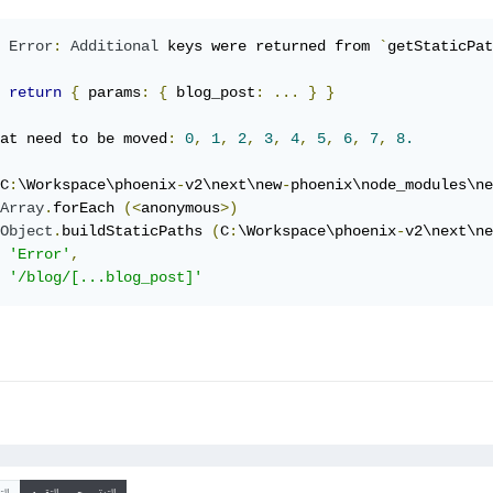
Error
:
Additional
 keys were returned from 
`
getStaticPat
return
{
 params
:
{
 blog_post
:
...
}
}
at need to be moved
:
0
,
1
,
2
,
3
,
4
,
5
,
6
,
7
,
8.
C
:
\Workspace\phoenix
-
v2\next\new
-
phoenix\node_modules\ne
Array
.
forEach 
(<
anonymous
>)
Object
.
buildStaticPaths 
(
C
:
\Workspace\phoenix
-
v2\next\ne
'Error'
,
'/blog/[...blog_post]'