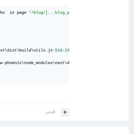
hs
`
 in page 
"/blog/[...blog_post]"
.
 URL 
Parameters
 inten
xt\dist\build\utils
.
js
:
518
:
23
w
-
phoenix\node_modules\next\dist\build\utils
.
js
:
492
:
17
)
 
اقتباس