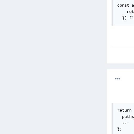
const a
    ret
  }).fl
return 
  paths
  ...

};