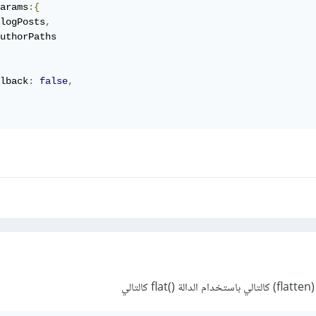
arams
:{
logPosts
,
uthorPaths

lback
:
false
,
لي