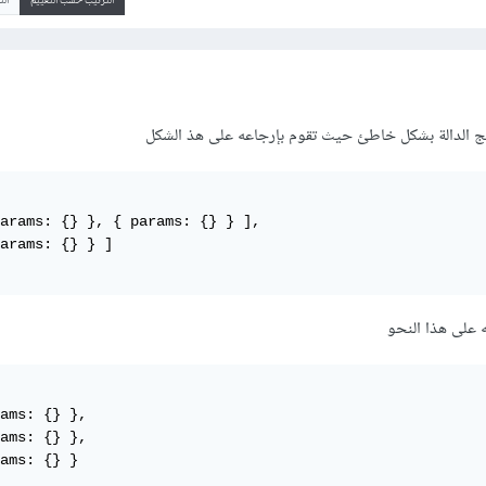
الترتيب حسب التقييم
ال
تج الدالة بشكل خاطئ حيث تقوم بإرجاعه على هذ الشكل
arams: {} }, { params: {} } ],

arams: {} } ]

 على هذا النحو
ams: {} },

ams: {} },

ams: {} }
