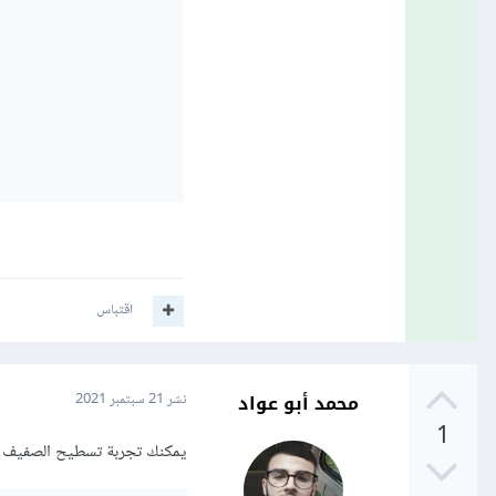
اقتباس
محمد أبو عواد
نشر
21 سبتمبر 2021
1
يمكنك تجربة تسطيح الصفيف (flatten) كالتالي باستخدام الدالة ()flat كالتا