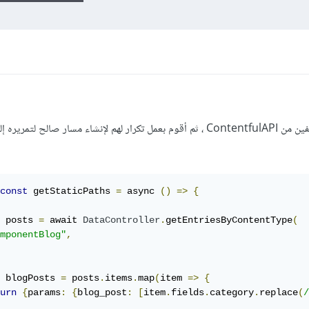
أقوم أولاً بإحضار جميع المنشورات والمؤلفين من ContentfulAPI ، ثم أقوم بعمل تكرار لهم لإنشاء مسار صال
const
 getStaticPaths 
=
 async 
()
=>
{
 posts 
=
 await 
DataController
.
getEntriesByContentType
(
mponentBlog"
,
 blogPosts 
=
 posts
.
items
.
map
(
item 
=>
{
urn
{
params
:
{
blog_post
:
[
item
.
fields
.
category
.
replace
(
/