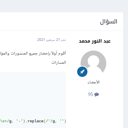
السؤال
عبد النور محمد
نشر
21 سبتمبر 2021
المسارات
الأعضاء
95
\s+/
g
,
'-'
).
replace
(
/'/
g
,
''
).
toLowerCase
(),
 item
.
fields