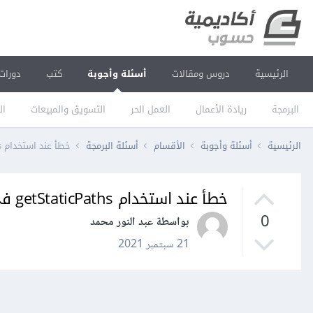
الرئيسية
دروس ومقالات
أسئلة وأجوبة
كتب
دورات
البرمجة
ريادة الأعمال
العمل الحر
التسويق والمبيعات
ال
الرئيسية
أسئلة وأجوبة
الأقسام
أسئلة البرمجة
خطأ عند استخدام getStaticPaths في nextjs
خطأ عند استخدام getStaticPaths في nextjs
0
بواسطة عبد النور محمد
21 سبتمبر 2021