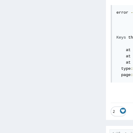
error 
-
Keys
 th
    at 
    at 
    at 
  type
:
  page
:
2