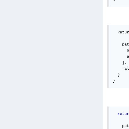
  retur
    pat
      b
      a
    ],

    fal
  }

}
retur
    pat