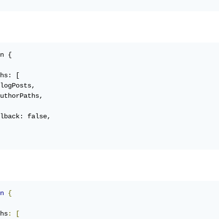
n {

hs: [

logPosts,

uthorPaths,

lback: false,

n
{
hs
:
[