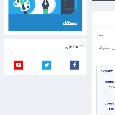
تابعنا على
ح لتمريره إلى مصفوفة
export
const
"co
);
const
ret
})