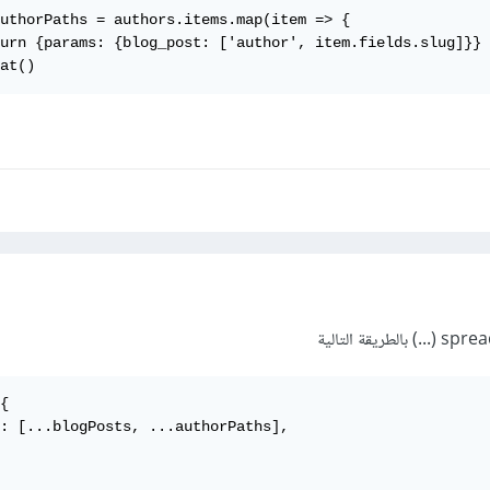
uthorPaths = authors.items.map(item => {

urn {params: {blog_post: ['author', item.fields.slug]}}

at()
{

: [...blogPosts, ...authorPaths],
