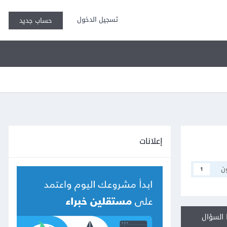
تسجيل الدخول
حساب جديد
إعلانات
ن
1
السؤال