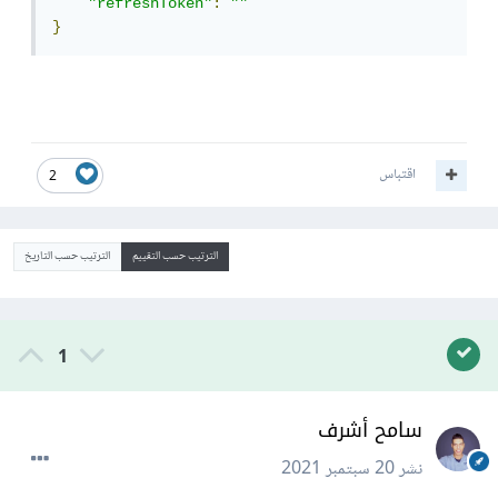
"refreshToken"
:
""
}
اقتباس
2
الترتيب حسب التقييم
الترتيب حسب التاريخ
1
سامح أشرف
نشر
20 سبتمبر 2021