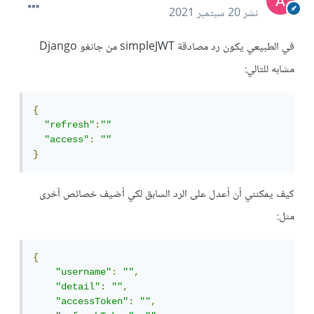
نشر
20 سبتمبر 2021
في الطبيعي يكون رد مصادقة simpleJWT من جانغو Django
مشابه للتالي:
{
"refresh"
:
""
"access"
:
""
}
كيف يمكنني أن أعدل على الرد السابق لكي أضيف خصائص آخرى
مثل:
{
"username"
:
""
,
"detail"
:
""
,
"accessToken"
:
""
,