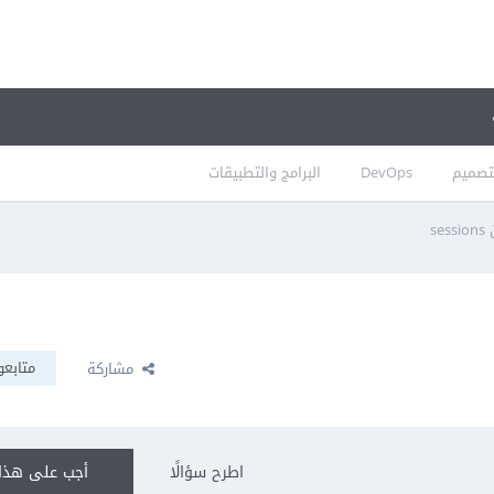
تصميم
DevOps
البرامج والتطبيقات
متابعو
مشاركة
اطرح سؤالًا
أجب على هذا 