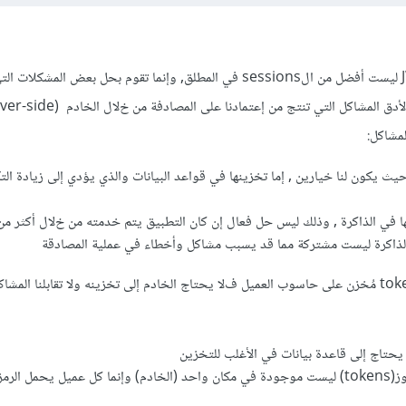
الJWT(JSON web Token) ليست أفضل من الsessions في المطلق, وإنما تقوم بحل بعض المش
إستخدامنا للsessions أو بالأدق المشاكل التي تنتج من إعتمادنا على المصادف
زين الsessions, حيث يكون لنا خيارين , إما تخزينها في قواعد البيانات والذي يؤدي إلى زيادة
نها في الذاكرة , وذلك ليس حل فعال إن كان التطبيق يتم خدمته من خﻻل أكثر م
الذاكرة ليست مشتركة مما قد يسبب مشاكل وأخطاء في عملية المصادقة
أما بالنسبة للjwt فيكون الtoken مُخزن على حاسوب العميل فﻻ يحتاج الخادم إلى تخزينه وﻻ تقابلنا الم
يحتاج إلى قاعدة بيانات في الأغلب للتخزين
مز الخاص به