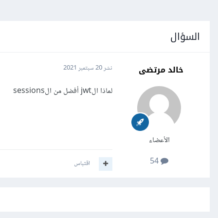
السؤال
خالد مرتضى
نشر
20 سبتمبر 2021
لماذا الjwt أفضل من الsessions
الأعضاء
54
اقتباس