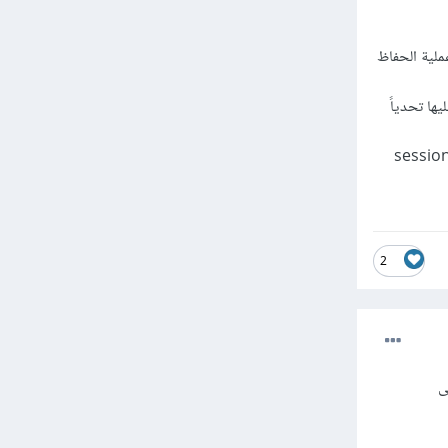
ملية الحفاظ
يها تحدياً
 كغير صالحةinvalid يُعد من الأمور الشاقة نسبياً بالنسبة للمصادقة عبر الجلسات sessions
2
ى