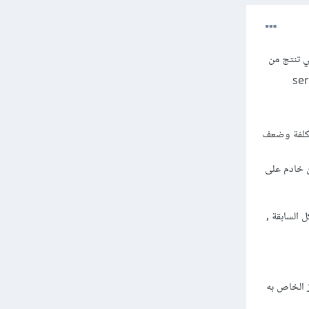
كلات التي تنتج من
ة من خﻻل الخادم (server-side
 التكلفة وضعف
ن خادم على
شاكل السابقة ,