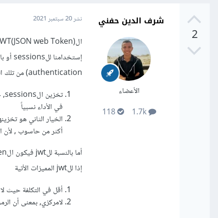
شرف الدين حفني
نشر
20 سبتمبر 2021
2
authentication) من تلك المشاكل:
الأعضاء
تخ
في الأداء نسبياً
118
1.7k
الخيار الثاني هو تخزي
أكثر من حاسوب , لأن 
إذا للjwt المميزات الأتية
أقل في التكلفة حيث لا 
ﻻمركزي, بمعنى أن الرموز(tokens) ليست موجودة في مكان واحد (الخادم) وإنما كل عميل يحمل الر