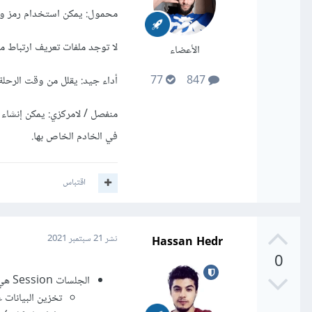
محمول: يمكن استخدام رمز واحد مع 
لا توجد ملفات تعريف ارتباط مطل
الأعضاء
أداء جيد: يقلل من وقت الرحلة ذه
77
847
منفصل / لامركزي: يمكن إنشاء 
في الخادم الخاص بها.
اقتباس
Hassan Hedr
نشر
21 سبتمبر 2021
0
الجلسات Session هي طريقة لتخزين البيانات يمكن تنفيذها بطريقتين
تخزين البيانات 