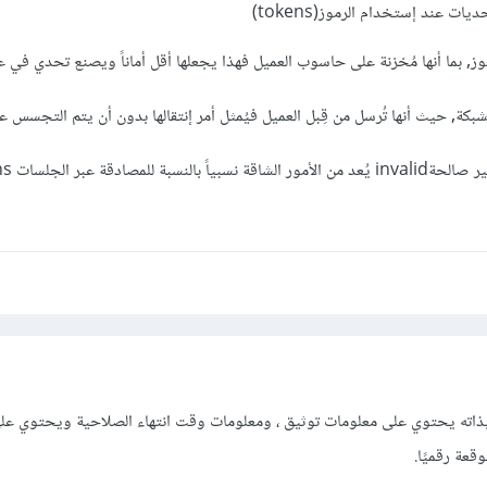
ت عند إستخدام الرموز(tokens)
وز, بما أنها مُخزنة على حاسوب العميل فهذا يجعلها أقل أماناً ويصنع تحدي في ع
لشبكة, حيث أنها تُرسل من قِبل العميل فيُمثل أمر إنتقالها بدون أن يتم التجسس عل
عملية تحديد الرموز
ئم بذاته يحتوي على معلومات توثيق ، ومعلومات وقت انتهاء الصلاحية ويحتوي عل
عة رقميًا.