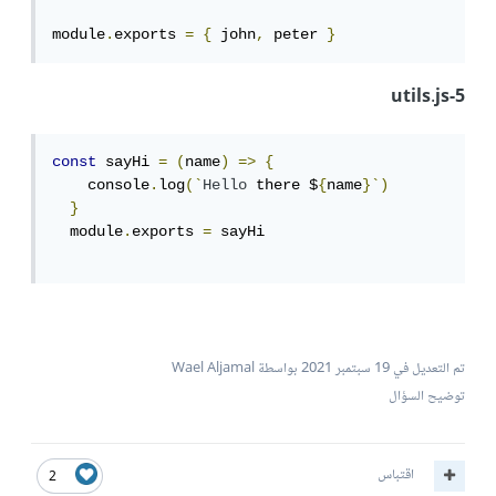
module
.
exports 
=
{
 john
,
 peter 
}
5-utils.js
const
 sayHi 
=
(
name
)
=>
{
    console
.
log
(`
Hello
 there $
{
name
}`)
}
  module
.
exports 
=
 sayHi

تم التعديل في
19 سبتمبر 2021
بواسطة Wael Aljamal
توضيح السؤال
اقتباس
2