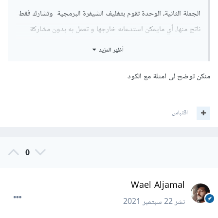
الجملة الثانية، الوحدة تقوم بتغليف الشيفرة البرمجية وتشارك فقط
ناتج منها، أي مايمكن استدعاىه خارجها و تعمل به بدون مشاركة
التفاصيل والمتغيرات الداخلية و غيرها..
أظهر المزيد
منكن توضح لى امثلة مع الكود
اقتباس
0
Wael Aljamal
نشر
22 سبتمبر 2021