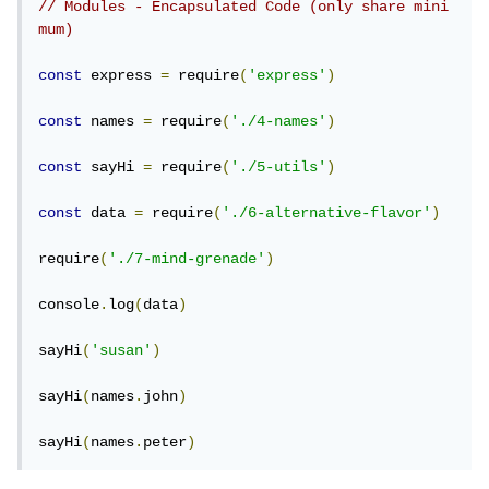
// Modules - Encapsulated Code (only share mini
mum)
const
 express 
=
 require
(
'express'
)
const
 names 
=
 require
(
'./4-names'
)
const
 sayHi 
=
 require
(
'./5-utils'
)
const
 data 
=
 require
(
'./6-alternative-flavor'
)
require
(
'./7-mind-grenade'
)
console
.
log
(
data
)
sayHi
(
'susan'
)
sayHi
(
names
.
john
)
sayHi
(
names
.
peter
)