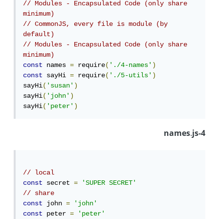
// Modules - Encapsulated Code (only share 
minimum)
// CommonJS, every file is module (by 
default)
// Modules - Encapsulated Code (only share 
minimum)
const
 names 
=
 require
(
'./4-names'
)
const
 sayHi 
=
 require
(
'./5-utils'
)
sayHi
(
'susan'
)
sayHi
(
'john'
)
sayHi
(
'peter'
)
4-names.js
// local
const
 secret 
=
'SUPER SECRET'
// share
const
 john 
=
'john'
const
 peter 
=
'peter'