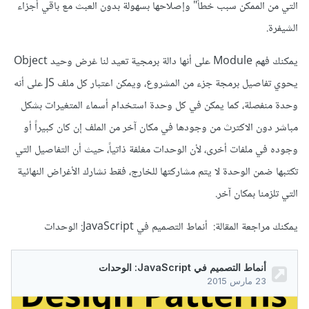
التي من الممكن سبب خطأ" وإصلاحها بسهولة بدون العبث مع باقي أجزاء
الشيفرة.
يمكنك فهم Module على أنها دالة برمجية تعيد لنا غرض وحيد Object
يحوي تفاصيل برمجة جزء من المشروع، ويمكن اعتبار كل ملف JS على أنه
وحدة منفصلة، كما يمكن في كل وحدة استخدام أسماء المتغيرات بشكل
مباشر دون الاكترث من وجودها في مكان آخر من الملف إن كان كبيراً أو
وجوده في ملفات أخرى، لأن الوحدات مغلفة ذاتياً، حيث أن التفاصيل التي
تكتبها ضمن الوحدة لا يتم مشاركتها للخارج، فقط نشارك الأغراض النهائية
التي تلزمنا بمكان آخر.
يمكنك مراجعة المقالة: أنماط التصميم في JavaScript: الوحدات