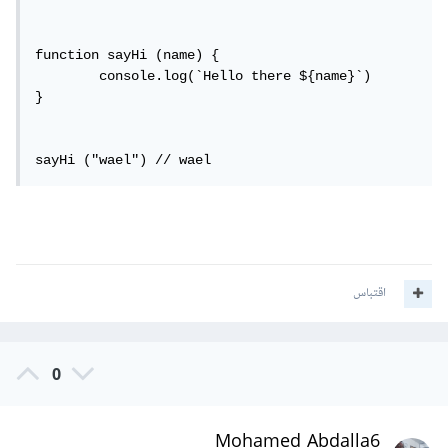
function sayHi (name) {

	console.log(`Hello there ${name}`)

}

sayHi ("wael") // wael
اقتباس
0
Mohamed Abdalla6