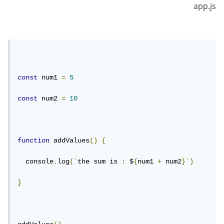
app.js
const
 num1 
=
5
const
 num2 
=
10
function
 addValues
()
{
  console
.
log
(`
the sum is 
:
 $
{
num1 
+
 num2
}`)
}