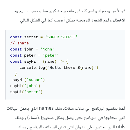
فبدلاً من وضع البرنامج كله في ملف واحد كبير مما يصعب من وجود
الأخطاء وفهم الشفرة البرمجية بشكل أصعب كما في الشكل التالي
const
 secret 
=
'SUPER SECRET'
// share
const
 john 
=
'john'
const
 peter 
=
'peter'
const
 sayHi 
=
(
name
)
=>
{
    console
.
log
(`
Hello
 there $
{
name
}`)
}
 sayHi
(
'susan'
)
sayHi
(
'john'
)
sayHi
(
'peter'
)
قمنا بتقسيم البرنامج إلي ثﻻث ملفات, ملف names الذي يحمل البيانات
التي نحتاجها في البرنامج حتى يعمل بشكل صحيح(الأسماء) , وملف
utils الذي يحتوي على الدوال التي تمثل الوظائف للبرنامج , وملف