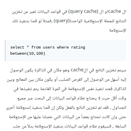
ال cacheاو ال (query cache) في قواعد البيانات تعبر عن تخزين
النتائج للجملة الإستعﻻمية الواحدة(query) ,فمثلاً لو قمنا بتنفيذ تلك
الإستعﻻمة
select * from users where rating 
between(10,100)
سيتم تخزين الناتج في الcache وهو مكان في الذاكرة يكون الوصول
إليه أسهل من الوصول إلى القرص الصلب, أو يكون مكان بين المعالج وبين
الذاكرة, فعند تنفيذ نفس الإستعﻻمة في المرة القادمة يتم تنفيذها في
وقت أقل حيث لا يحتاج نظام قواعد البيانات إلى البحث عبر جميع
الجداول , فقد تم تخزين الناتج بالفعل ولكن إن قمنا بتنفيذ إستعﻻمة أخرى
حتى وإن كانت تحتاج بعضاً من البيانات التي حصلنا عليها من الإستعﻻمة
السابقة , فسيقوم نظام قواعد البيانات بتنفيذ الإستعﻻمة بدلاً من جلب