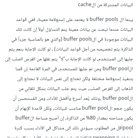
البيانات المشتركة من الcache
بينما ال buffer pools ﻻ يعتمد على إستعﻻمة معينة, ففي قواعد
البيانات عندما تبحث عن بيانات معينة يتم التساؤل أولاً إن كانت تلك
البيانات موجودة في الbuffer pools (والذي هو بالمناسبة جزءاً في
الذاكرة يتم تخصيصه من أجل قواعد البيانات) , لو كانت الإجابة بنعم يتم
جلبها إلى المستخدم, لو كانت الإجابة ب"لا" يتم نقلها من القرص الصلب إلى
الbuffer pool ومن ثم جلبها للمستخدم, في المرة القادمة إن قمنا
بتنفيذ إستعﻻمة مختلفة ولكن تحتاج إلى نفس البيانات ﻻ نحتاج إلى
الذهاب إلى القرص الصلب, حيث يتم جلب البيانات بشكل تلقائي من
الbuffer pool ,وذلك يُعد أسرع وأفضل للأداء, ومن المُستحسن أن
يكون حجم الbuffer pool مناسب للبيانات, ولكن قاعدة الإبهام أن
يكون مساحته بمقدار 80% من الذاكرة, إن أصبح مساحة الbuffer
poolأقل من المطلوب سيؤدي ذلك إلى مشاكل في الأداء بسبب كثرة