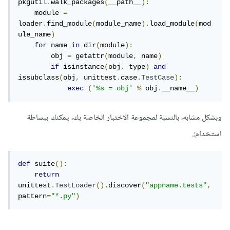
pkgutil
.
walk_packages
(
__path__
):
    module 
=
loader
.
find_module
(
module_name
).
load_module
(
mod
ule_name
)
for
 name 
in
 dir
(
module
):
        obj 
=
 getattr
(
module
,
 name
)
if
 isinstance
(
obj
,
 type
)
and
issubclass
(
obj
,
 unittest
.
case
.
TestCase
):
exec
(
'%s = obj'
%
 obj
.
__name__
)
وبشكل مشابه، بالنسبة لمجموعة الاختبار الخاصة بك، يمكنك ببساطة
استخدام:.
def
 suite
():
return
unittest
.
TestLoader
().
discover
(
"appname.tests"
,
pattern
=
"*.py"
)