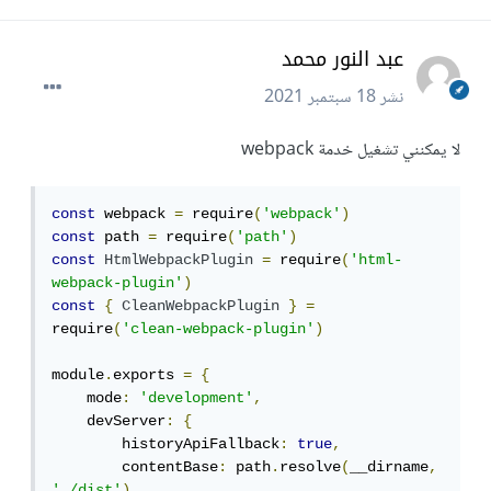
عبد النور محمد
نشر
18 سبتمبر 2021
لا يمكنني تشغيل خدمة webpack
const
 webpack 
=
 require
(
'webpack'
)
const
 path 
=
 require
(
'path'
)
const
HtmlWebpackPlugin
=
 require
(
'html-
webpack-plugin'
)
const
{
CleanWebpackPlugin
}
=
require
(
'clean-webpack-plugin'
)
module
.
exports 
=
{
    mode
:
'development'
,
    devServer
:
{
        historyApiFallback
:
true
,
        contentBase
:
 path
.
resolve
(
__dirname
,
'./dist'
),