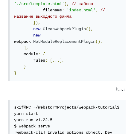
'./src/template.html'
),
// шаблон
            filename
:
'index.html'
,
// 
название выходного файла
}),
new
CleanWebpackPlugin
(),
new
webpack
.
HotModuleReplacementPlugin
(),
],
    module
:
{
        rules
:
[...],
}
}
الخطأ
skif@PC:~/WebstormProjects/webpack-tutorial$ 
yarn start

yarn run v1.22.5

$ webpack serve

[webpack-cli] Invalid options object. Dev 