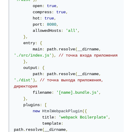
        open
:
true
,
        compress
:
true
,
        hot
:
true
,
        port
:
8080
,
        allowedHosts
:
'all'
,
},
    entry
:
{
        main
:
 path
.
resolve
(
__dirname
,
'./src/index.js'
),
// точка входа приложения
},
    output
:
{
        path
:
 path
.
resolve
(
__dirname
,
'./dist'
),
// точка выхода приложения, 
директория
        filename
:
'[name].bundle.js'
,
},
    plugins
:
[
new
HtmlWebpackPlugin
({
            title
:
'webpack Boilerplate'
,
            template
:
path
.
resolve
(
__dirname
,