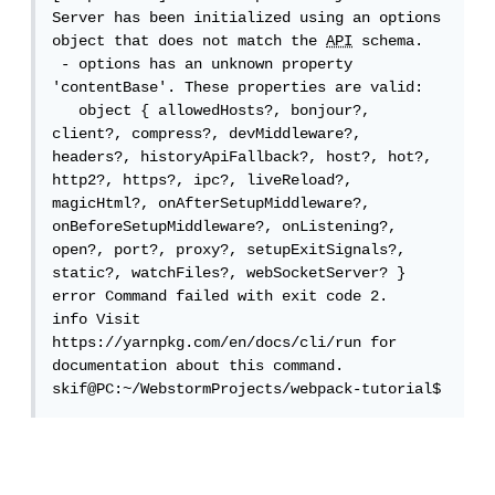
Server has been initialized using an options 
object that does not match the 
API
 schema.

 - options has an unknown property 
'contentBase'. These properties are valid:

   object { allowedHosts?, bonjour?, 
client?, compress?, devMiddleware?, 
headers?, historyApiFallback?, host?, hot?, 
http2?, https?, ipc?, liveReload?, 
magicHtml?, onAfterSetupMiddleware?, 
onBeforeSetupMiddleware?, onListening?, 
open?, port?, proxy?, setupExitSignals?, 
static?, watchFiles?, webSocketServer? }

error Command failed with exit code 2.

info Visit 
https://yarnpkg.com/en/docs/cli/run for 
documentation about this command.

skif@PC:~/WebstormProjects/webpack-tutorial$ 