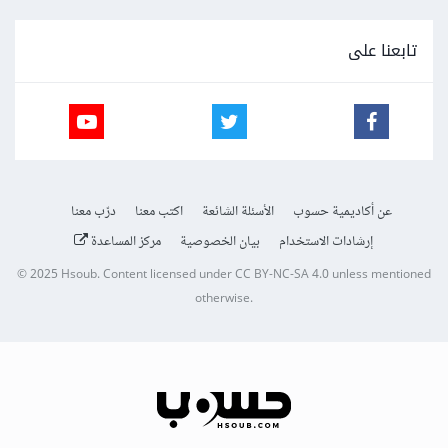
تابعنا على
عن أكاديمية حسوب
الأسئلة الشائعة
اكتب معنا
درّب معنا
إرشادات الاستخدام
بيان الخصوصية
مركز المساعدة
© 2025
Hsoub
.
Content licensed under
CC BY-NC-SA 4.0
unless mentioned
otherwise.