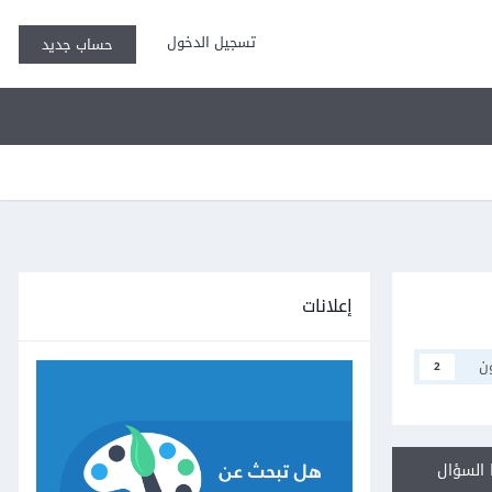
تسجيل الدخول
حساب جديد
إعلانات
ن
2
السؤال