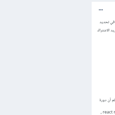
 في تحديد
يد الاشتراك
لم أن دورة
تطوير التطبيقات باستخدام لغة JavaScript يوجد بها أقسام لبرمجة تطبيقات للموبايل باستخدام لغة react native ,