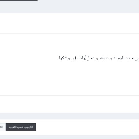
ن حيث ايجاد وضيفه و دخل(راتب) و وشكرا
الترتيب حسب التقييم
ال