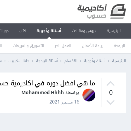
الرئيسية
دروس ومقالات
أسئلة وأجوبة
كتب
دورات
البرمجة
ريادة الأعمال
العمل الحر
التسويق والمبيعات
ال
الرئيسية
أسئلة وأجوبة
الأقسام
أسئلة البرمجة
جافا سكريبت
ما
ما هي افضل دوره في اكاديمية حس
0
بواسطة Mohammed Hhhh
16 سبتمبر 2021