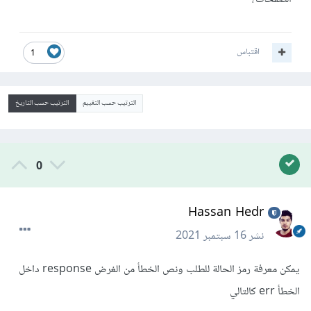
اقتباس
1
الترتيب حسب التقييم
الترتيب حسب التاريخ
0
Hassan Hedr
نشر
16 سبتمبر 2021
يمكن معرفة رمز الحالة للطلب ونص الخطأ من الغرض response داخل
الخطأ err كالتالي