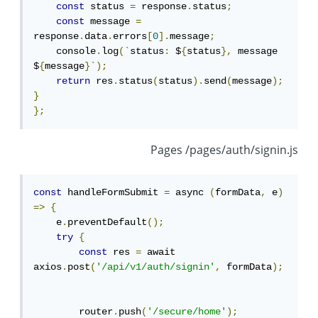
const
 status 
=
 response
.
status
;
const
 message 
=
response
.
data
.
errors
[
0
].
message
;
    console
.
log
(`
status
:
 $
{
status
},
 message 
$
{
message
}`);
return
 res
.
status
(
status
).
send
(
message
);
}
};
Pages /pages/auth/signin.js
const
 handleFormSubmit 
=
 async 
(
formData
,
 e
)
=>
{
    e
.
preventDefault
();
try
{
const
 res 
=
 await 
axios
.
post
(
'/api/v1/auth/signin'
,
 formData
);
        router
.
push
(
'/secure/home'
);