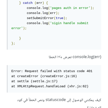
}
catch
(
err
)
{
        console
.
log
(
'pages auth in error'
);
        console
.
log
(
err
);
        setSubmitError
(
true
);
        console
.
log
(
'sigin handle submit 
error'
);
}
};
console.log(err) تعرض ه>ا الخطا
Error: Request failed with status code 401

at createError (createError.js:16)

at settle (settle.js:17)

at XMLHttpRequest.handleLoad (xhr.js:62)
كيف يمكنني الوصول إلى statuscode ونص الخطأ في كود
الصفحات؟