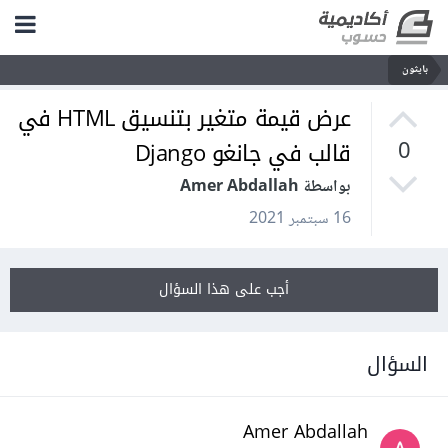
بايثون
عرض قيمة متغير بتنسيق HTML في
قالب في جانغو Django
0
بواسطة Amer Abdallah
16 سبتمبر 2021
أجب على هذا السؤال
السؤال
Amer Abdallah