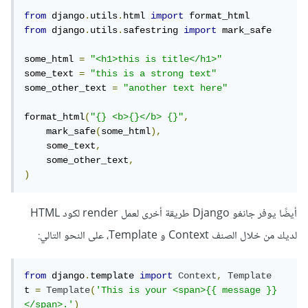
from
 django
.
utils
.
html 
import
from
 django
.
utils
.
safestring 
import
 mark_safe

some_html 
=
"<h1>this is title</h1>"
some_text 
=
"this is a strong text"
some_other_text 
=
"another text here"
format_html
(
"{} <b>{}</b> {}"
,
    mark_safe
(
some_html
),
    some_text
,
    some_other_text
,
)
أيضًا يوفر جانغو Django طريقة أخرى لعمل render لكود HTML
لديك من خلال الصنف Context و Template، على النحو التالي:
from
 django
.
template 
import
Context
,
Template
t 
=
Template
(
'This is your <span>{{ message }}
</span>.'
)