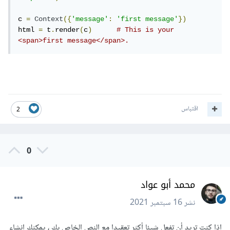
c 
=
Context
({
'message'
:
'first message'
})
html 
=
 t
.
render
(
c
)
# This is your 
<span>first message</span>.
اقتباس
2
0
محمد أبو عواد
نشر
16 سبتمبر 2021
إذا كنت تريد أن تفعل شيئا أكثر تعقيدا مع النص الخاص بك ، يمكنك إنشاء